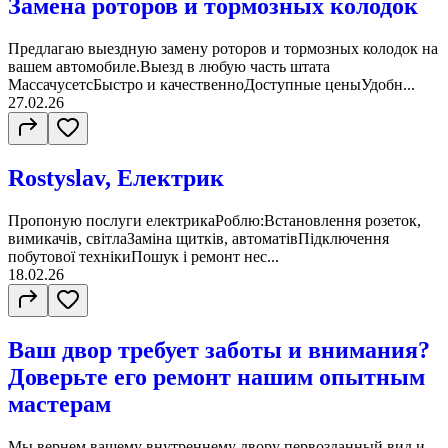
Замена роторов и тормозных колодок
Предлагаю выездную замену роторов и тормозных колодок на
вашем автомобиле.Выезд в любую часть штата
МассачусетсБыстро и качественноДоступные ценыУдобн...
27.02.26
Rostyslav, Електрик
Пропоную послуги електрикаРоблю: Встановлення розеток,
вимикачів, світла Заміна щитків, автоматів Підключення
побутової техніки Пошук і ремонт нес...
18.02.26
Ваш двор требует заботы и внимания?
Доверьте его ремонт нашим опытным
мастерам
Мы вернем вашему внутреннему двору первозданный вид и