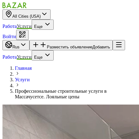
All Cities (USA)
Работа
Услуги
Еще
Войти
Rus
Разместить объявление
Добавить
Работа
Услуги
Еще
Главная
Услуги
Профессиональные строительные услуги в
Массачусетсе. Лояльные цены