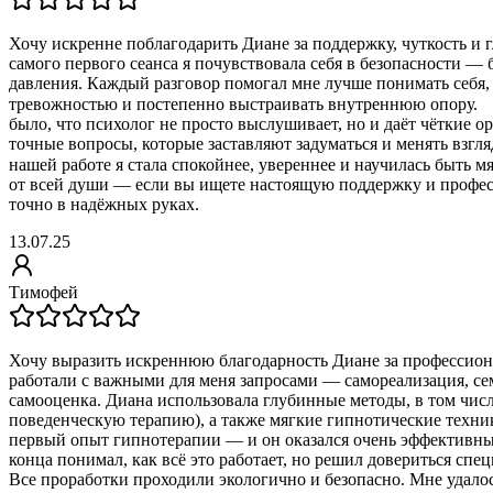
Хочу искренне поблагодарить Диане за поддержку, чуткость и 
самого первого сеанса я почувствовала себя в безопасности — 
давления. Каждый разговор помогал мне лучше понимать себя, 
тревожностью и постепенно выстраивать внутреннюю опору. 
было, что психолог не просто выслушивает, но и даёт чёткие о
точные вопросы, которые заставляют задуматься и менять взгля
нашей работе я стала спокойнее, увереннее и научилась быть м
от всей души — если вы ищете настоящую поддержку и профе
точно в надёжных руках.
13.07.25
Тимофей
Хочу выразить искреннюю благодарность Диане за професси
работали с важными для меня запросами — самореализация, с
самооценка. Диана использовала глубинные методы, в том чис
поведенческую терапию), а также мягкие гипнотические техни
первый опыт гипнотерапии — и он оказался очень эффективным
конца понимал, как всё это работает, но решил довериться спе
Все проработки проходили экологично и безопасно. Мне удало