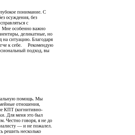
глубокое понимание. С
без осуждения, без
справляться с
⠀ Мне особенно важно
риентиры, деликатные, но
д на ситуацию. Благодаря
ягче к себе. ⠀ Рекомендую
ссиональный подход, вы
ональную помощь. Мы
емейные отношения,
ле КПТ (когнитивно-
ки. Для меня это был
. Честно говоря, я не до
циалисту — и не пожалел.
сь решить несколько