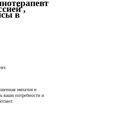
пнотерапевт
сией ,
исы в
вт.
ышенная эмпатия и
ть ваши потребности и
ботают.