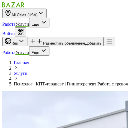
All Cities (USA)
Работа
Услуги
Еще
Войти
Rus
Разместить объявление
Добавить
Работа
Услуги
Еще
Главная
Услуги
Психолог | КПТ-терапевт | Гипнотерапевт Работа с трев