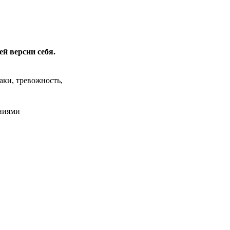
й версии себя.
аки, тревожность,
ениями