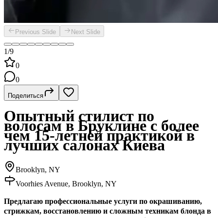
Previous Slide
Next Slide
1/9
0
0
Поделиться
Опытный стилист по
волосам в Бруклине с более
чем 15-летней практикой в
лучших салонах Киева
Brooklyn, NY
Voorhies Avenue, Brooklyn, NY
Предлагаю профессиональные услуги по окрашиванию,
стрижкам, восстановлению и сложным техникам блонда в