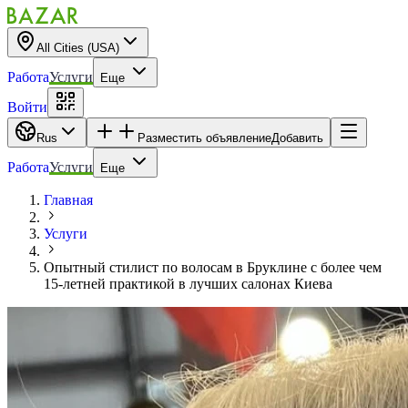
All Cities (USA)
Работа
Услуги
Еще
Войти
Rus
Разместить объявление
Добавить
Работа
Услуги
Еще
Главная
Услуги
Опытный стилист по волосам в Бруклине с более чем
15-летней практикой в лучших салонах Киева