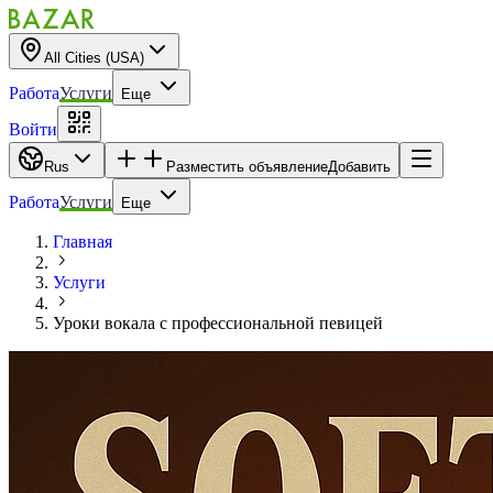
All Cities (USA)
Работа
Услуги
Еще
Войти
Rus
Разместить объявление
Добавить
Работа
Услуги
Еще
Главная
Услуги
Уроки вокала с профессиональной певицей