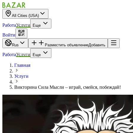
All Cities (USA)
Работа
Услуги
Еще
Войти
Rus
Разместить объявление
Добавить
Работа
Услуги
Еще
Главная
Услуги
Викторина Сила Мысли – играй, смейся, побеждай!