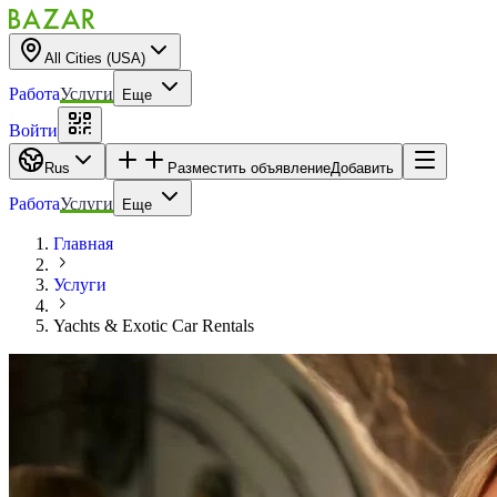
All Cities (USA)
Работа
Услуги
Еще
Войти
Rus
Разместить объявление
Добавить
Работа
Услуги
Еще
Главная
Услуги
Yachts & Exotic Car Rentals