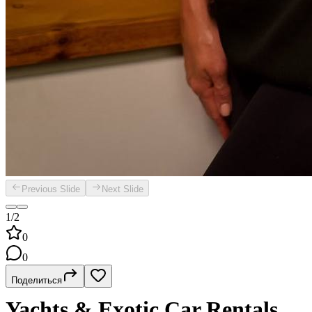
Previous Slide
Next Slide
1/2
0
0
Поделиться
Yachts & Exotic Car Rentals