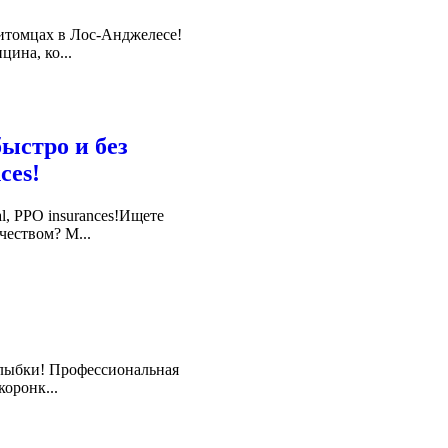
питомцах в Лос-Анджелесе!
ина, ко...
ыстро и без
ces!
l, PPO insurances!Ищете
еством? М...
 улыбки! Профессиональная
оронк...