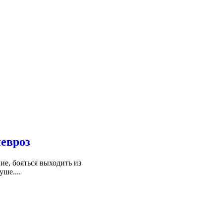
невроз
ие, бояться выходить из
ше....