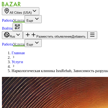
All Cities (USA)
Работа
Услуги
Еще
Войти
Rus
Разместить объявление
Добавить
Работа
Услуги
Еще
Главная
Услуги
Наркологическая клиника IsraRehab, Зависимость разруш