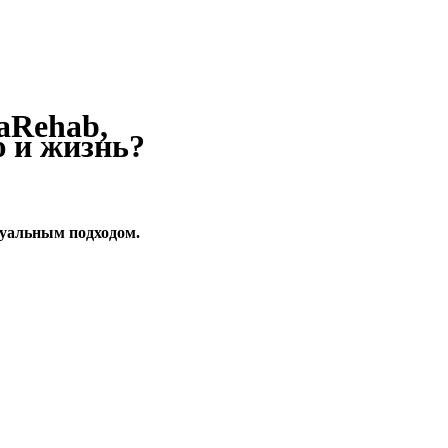
aRehab,
 и жизнь?
дуальным подходом.