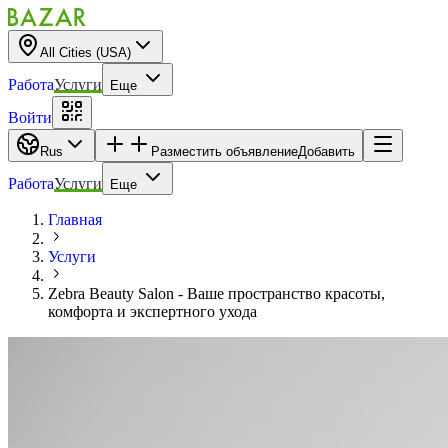
All Cities (USA)
Работа
Услуги
Еще
Войти
Rus
Разместить объявление
Добавить
Работа
Услуги
Еще
Главная
Услуги
Zebra Beauty Salon - Ваше пространство красоты,
комфорта и экспертного ухода