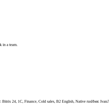
k in a team.
itrix 24, 1C, Finance, Cold sales, B2 English, Native rusИмя: Iva