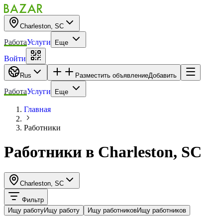
Charleston, SC
Работа
Услуги
Еще
Войти
Rus
Разместить объявление
Добавить
Работа
Услуги
Еще
Главная
Работники
Работники
в
Charleston, SC
Charleston, SC
Фильтр
Ищу работу
Ищу работу
Ищу работников
Ищу работников