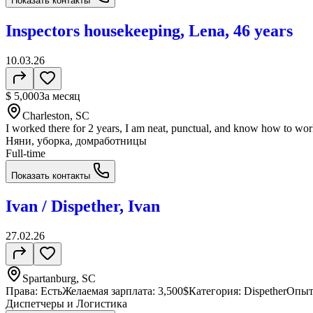
Показать контакты
Inspectors housekeeping, Lena, 46 years
10.03.26
$ 5,000
За месяц
Charleston, SC
I worked there for 2 years, I am neat, punctual, and know how to wor
Няни, уборка, домработницы
Full-time
Показать контакты
Ivan / Dispether, Ivan
27.02.26
Spartanburg, SC
Права: ЕстьЖелаемая зарплата: 3,500$Категория: DispetherОпыт: B
Диспетчеры и Логистика