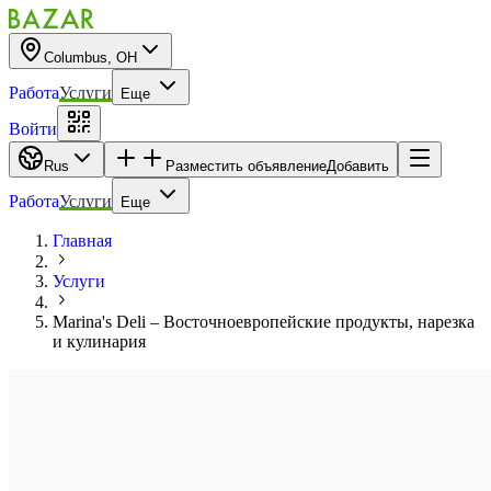
Columbus, OH
Работа
Услуги
Еще
Войти
Rus
Разместить объявление
Добавить
Работа
Услуги
Еще
Главная
Услуги
Marina's Deli – Восточноевропейские продукты, нарезка
и кулинария