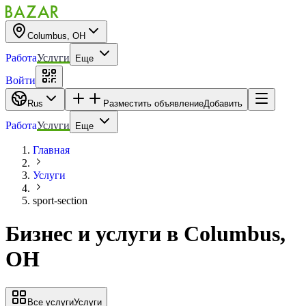
Columbus, OH
Работа
Услуги
Еще
Войти
Rus
Разместить объявление
Добавить
Работа
Услуги
Еще
Главная
Услуги
sport-section
Бизнес и услуги
в
Columbus,
OH
Все услуги
Услуги