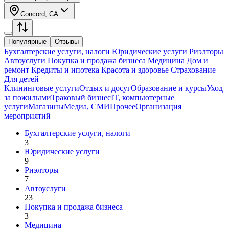
Concord, CA
Популярные
Отзывы
Бухгалтерские услуги, налоги
Юридические услуги
Риэлторы
Автоуслуги
Покупка и продажа бизнеса
Медицина
Дом и
ремонт
Кредиты и ипотека
Красота и здоровье
Страхование
Для детей
Клининговые услуги
Отдых и досуг
Образование и курсы
Уход
за пожилыми
Траковый бизнес
IT, компьютерные
услуги
Магазины
Медиа, СМИ
Прочее
Организация
мероприятий
Бухгалтерские услуги, налоги
3
Юридические услуги
9
Риэлторы
7
Автоуслуги
23
Покупка и продажа бизнеса
3
Медицина