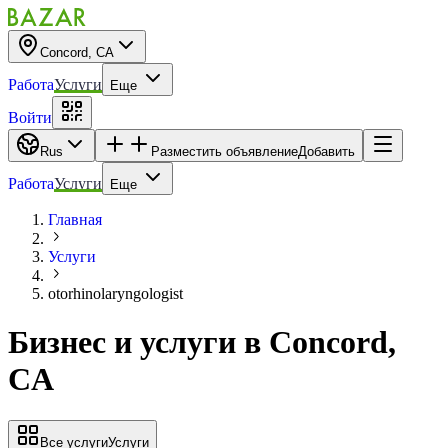
Concord, CA
Работа
Услуги
Еще
Войти
Rus
Разместить объявление
Добавить
Работа
Услуги
Еще
Главная
Услуги
otorhinolaryngologist
Бизнес и услуги
в
Concord,
CA
Все услуги
Услуги