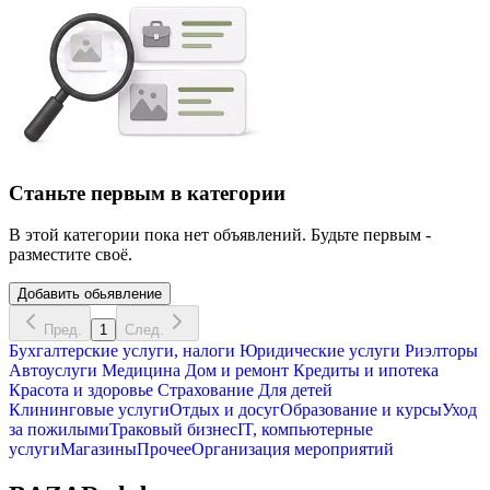
Станьте первым в категории
В этой категории пока нет объявлений. Будьте первым -
разместите своё.
Добавить обьявление
Пред.
1
След.
Бухгалтерские услуги, налоги
Юридические услуги
Риэлторы
Автоуслуги
Медицина
Дом и ремонт
Кредиты и ипотека
Красота и здоровье
Страхование
Для детей
Клининговые услуги
Отдых и досуг
Образование и курсы
Уход
за пожилыми
Траковый бизнес
IT, компьютерные
услуги
Магазины
Прочее
Организация мероприятий