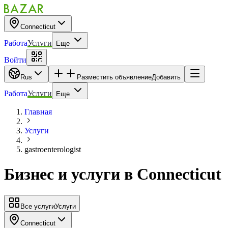
Connecticut
Работа
Услуги
Еще
Войти
Rus
Разместить объявление
Добавить
Работа
Услуги
Еще
Главная
Услуги
gastroenterologist
Бизнес и услуги
в
Connecticut
Все услуги
Услуги
Connecticut