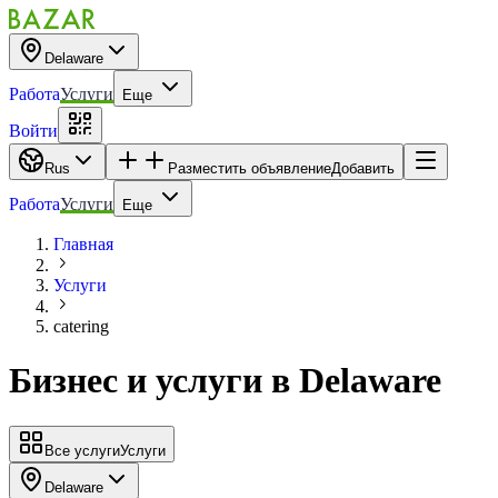
Delaware
Работа
Услуги
Еще
Войти
Rus
Разместить объявление
Добавить
Работа
Услуги
Еще
Главная
Услуги
catering
Бизнес и услуги
в
Delaware
Все услуги
Услуги
Delaware