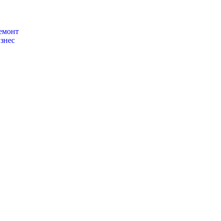
емонт
знес