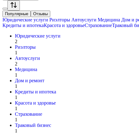
Популярные
Отзывы
Юридические услуги
Риэлторы
Автоуслуги
Медицина
Дом и р
Кредиты и ипотека
Красота и здоровье
Страхование
Траковый би
Юридические услуги
2
Риэлторы
1
Автоуслуги
2
Медицина
1
Дом и ремонт
1
Кредиты и ипотека
1
Красота и здоровье
1
Страхование
1
Траковый бизнес
1