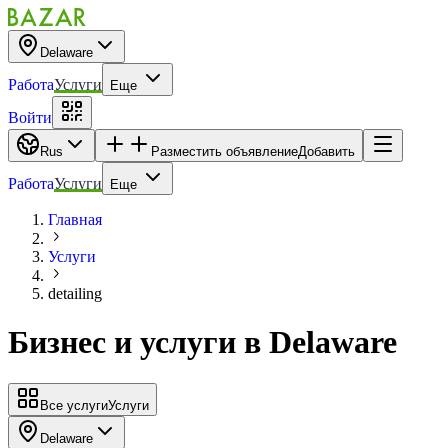
Delaware
Работа
Услуги
Еще
Войти
Rus
Разместить объявление
Добавить
Работа
Услуги
Еще
Главная
Услуги
detailing
Бизнес и услуги
в
Delaware
Все услуги
Услуги
Delaware