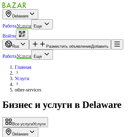
Delaware
Работа
Услуги
Еще
Войти
Rus
Разместить объявление
Добавить
Работа
Услуги
Еще
Главная
Услуги
other-services
Бизнес и услуги
в
Delaware
Все услуги
Услуги
Delaware