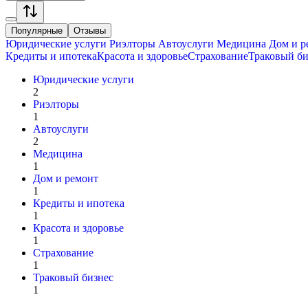
Популярные
Отзывы
Юридические услуги
Риэлторы
Автоуслуги
Медицина
Дом и р
Кредиты и ипотека
Красота и здоровье
Страхование
Траковый би
Юридические услуги
2
Риэлторы
1
Автоуслуги
2
Медицина
1
Дом и ремонт
1
Кредиты и ипотека
1
Красота и здоровье
1
Страхование
1
Траковый бизнес
1