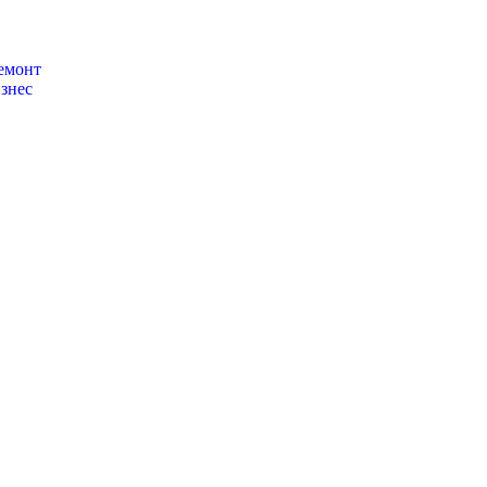
емонт
знес