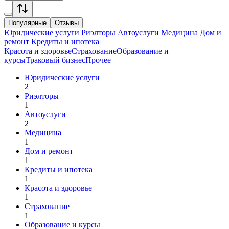
Популярные
Отзывы
Юридические услуги
Риэлторы
Автоуслуги
Медицина
Дом и
ремонт
Кредиты и ипотека
Красота и здоровье
Страхование
Образование и
курсы
Траковый бизнес
Прочее
Юридические услуги
2
Риэлторы
1
Автоуслуги
2
Медицина
1
Дом и ремонт
1
Кредиты и ипотека
1
Красота и здоровье
1
Страхование
1
Образование и курсы