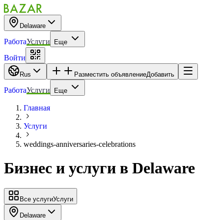
Delaware
Работа
Услуги
Еще
Войти
Rus
Разместить объявление
Добавить
Работа
Услуги
Еще
Главная
Услуги
weddings-anniversaries-celebrations
Бизнес и услуги
в
Delaware
Все услуги
Услуги
Delaware