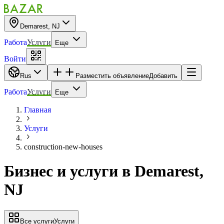
Demarest, NJ
Работа
Услуги
Еще
Войти
Rus
Разместить объявление
Добавить
Работа
Услуги
Еще
Главная
Услуги
construction-new-houses
Бизнес и услуги
в
Demarest,
NJ
Все услуги
Услуги