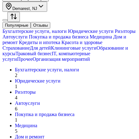
Demarest, NJ
Популярные
Отзывы
Бухгалтерские услуги, налоги
Юридические услуги
Риэлторы
Автоуслуги
Покупка и продажа бизнеса
Медицина
Дом и
ремонт
Кредиты и ипотека
Красота и здоровье
Страхование
Для детей
Клининговые услуги
Образование и
курсы
Траковый бизнес
IT, компьютерные
услуги
Прочее
Организация мероприятий
Бухгалтерские услуги, налоги
2
Юридические услуги
1
Риэлторы
4
Автоуслуги
6
Покупка и продажа бизнеса
1
Медицина
5
Дом и ремонт