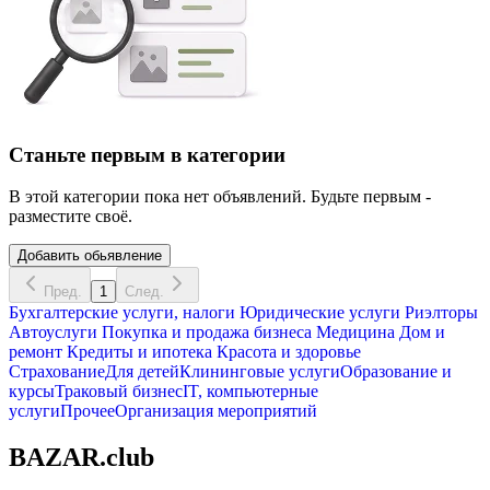
Станьте первым в категории
В этой категории пока нет объявлений. Будьте первым -
разместите своё.
Добавить обьявление
Пред.
1
След.
Бухгалтерские услуги, налоги
Юридические услуги
Риэлторы
Автоуслуги
Покупка и продажа бизнеса
Медицина
Дом и
ремонт
Кредиты и ипотека
Красота и здоровье
Страхование
Для детей
Клининговые услуги
Образование и
курсы
Траковый бизнес
IT, компьютерные
услуги
Прочее
Организация мероприятий
BAZAR.club