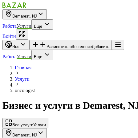
Demarest, NJ
Работа
Услуги
Еще
Войти
Rus
Разместить объявление
Добавить
Работа
Услуги
Еще
Главная
Услуги
oncologist
Бизнес и услуги
в
Demarest, N
Все услуги
Услуги
Demarest, NJ