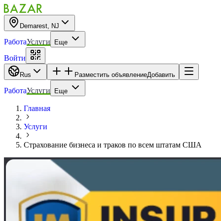
Demarest, NJ
Работа
Услуги
Еще
Войти
Rus
Разместить объявление
Добавить
Работа
Услуги
Еще
Главная
Услуги
Страхование бизнеса и траков по всем штатам США