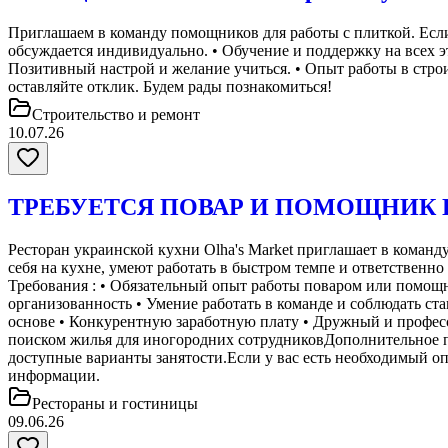
Приглашаем в команду помощников для работы с плиткой. Если у
обсуждается индивидуально. • Обучение и поддержку на всех э
Позитивный настрой и желание учиться. • Опыт работы в строит
оставляйте отклик. Будем рады познакомиться!
Строительство и ремонт
10.07.26
ТРЕБУЕТСЯ ПОВАР И ПОМОЩНИК 
Ресторан украинской кухни Olha's Market приглашает в коман
себя на кухне, умеют работать в быстром темпе и ответственно
Требования : • Обязательный опыт работы поваром или помощн
организованность • Умение работать в команде и соблюдать с
основе • Конкурентную заработную плату • Дружный и профес
поиском жилья для иногородних сотрудниковДополнительное пр
доступные варианты занятости.Если у вас есть необходимый оп
информации.
Рестораны и гостиницы
09.06.26