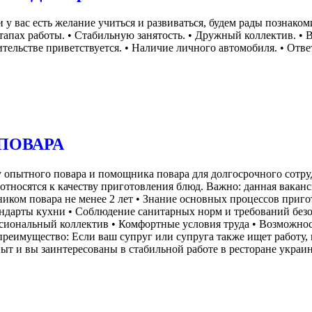
 вас есть желание учиться и развиваться, будем рады познакомит
тапах работы. • Стабильную занятость. • Дружный коллектив. • 
ельстве приветствуется. • Наличие личного автомобиля. • Ответ
ПОВАРА
ду опытного повара и помощника повара для долгосрочного сот
 относятся к качеству приготовления блюд. Важно: данная вакан
иком повара не менее 2 лет • Знание основных процессов пригот
тандарты кухни • Соблюдение санитарных норм и требований без
сиональный коллектив • Комфортные условия труда • Возможност
еимущество: Если ваш супруг или супруга также ищет работу, 
ыт и вы заинтересованы в стабильной работе в ресторане украи