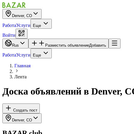
Denver, CO
Работа
Услуги
Еще
Войти
Rus
Разместить объявление
Добавить
Работа
Услуги
Еще
Главная
Лента
Доска объявлений
в
Denver, 
Создать пост
Denver, CO
BAZAR.club