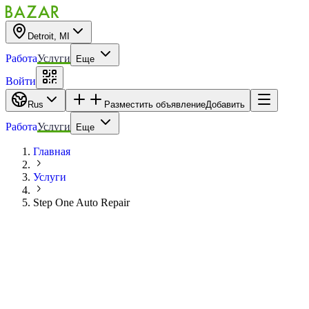
Detroit, MI
Работа
Услуги
Еще
Войти
Rus
Разместить объявление
Добавить
Работа
Услуги
Еще
Главная
Услуги
Step One Auto Repair