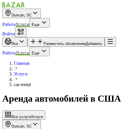
Duncan, SC
Работа
Услуги
Еще
Войти
Rus
Разместить объявление
Добавить
Работа
Услуги
Еще
Главная
Услуги
car-rental
Аренда автомобилей в США
Все услуги
Услуги
Duncan, SC