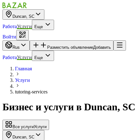
Duncan, SC
Работа
Услуги
Еще
Войти
Rus
Разместить объявление
Добавить
Работа
Услуги
Еще
Главная
Услуги
tutoring-services
Бизнес и услуги
в
Duncan, SC
Все услуги
Услуги
Duncan, SC