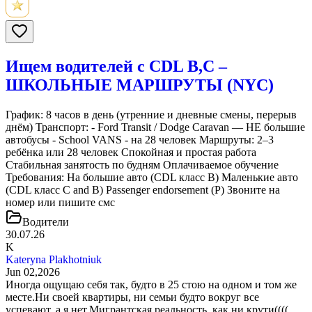
Ищем водителей с CDL B,С –
ШКОЛЬНЫЕ МАРШРУТЫ (NYC)
График: 8 часов в день (утренние и дневные смены, перерыв
днём) Транспорт: - Ford Transit / Dodge Caravan — НЕ большие
автобусы - School VANS - на 28 человек Маршруты: 2–3
ребёнка или 28 человек Спокойная и простая работа
Стабильная занятость по будням Оплачиваемое обучение
Требования: На большие авто (CDL класс B) Маленькие авто
(CDL класс С and B) Passenger endorsement (P) Звоните на
номер или пишите смс
Водители
30.07.26
K
Kateryna Plakhotniuk
Jun 02,2026
Иногда ощущаю себя так, будто в 25 стою на одном и том же
месте.Ни своей квартиры, ни семьи будто вокруг все
успевают, а я нет.Мигрантская реальность, как ни крути((((