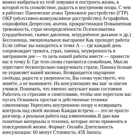
можно выбраться из этой ловушки и построить жизнь, в
которой есть спокойствие, радость и внутренняя опора. С чем
я работаю: Панические атаки Тревожное расстройство (ГТР)
ОКР (обсессивно-компульсивное расстройство) Агорафобия,
социофобия Депрессия, апатия, прокрастинация Повышенная
тревожность, страх неопределённости Психосоматика
(сердцебиение, скачки давления, затруднённое дыхание и др.)
Бессонница, эмоциональное выгорание Как проходит работа:
Если сейчас вы находитесь в точке А — где каждый день
сопровождает тревога, страх, паника, неуверенность в
завтрашнем дне — то цель нашей работы вместе — привести
вас в точку Б: Где тело снова становится спокойным, Мысли
перестают бесконтрольно накручивать страхи, Паника больше
не управляет вашей жизнью, Возвращается ощущение
свободы, радости и уверенности, Вы снова чувствуете, что
живёте, а не выживаете. На консультациях мы шаг за шагом
учимся: Понимать, что именно запускает ваши состояния
Работать со страхами и симптомами, чтобы они перестали вас
пугать Осваивать простые и действенные техники
самопомощи Укреплять внутреннюю опору и возвращать
контроль над своей жизнью Каждая встреча — это не просто
разговор, а реальная работа над изменениями.Я даю вам
понятные материалы и техники, которые легко применять в
повседневной жизни. Формат: Онлайн Длительность
консультации: 60 минут Стоимость: 45$ Запись: