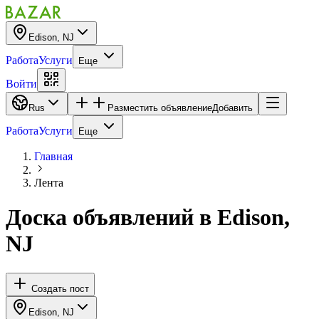
Edison, NJ
Работа
Услуги
Еще
Войти
Rus
Разместить объявление
Добавить
Работа
Услуги
Еще
Главная
Лента
Доска объявлений
в
Edison,
NJ
Создать пост
Edison, NJ