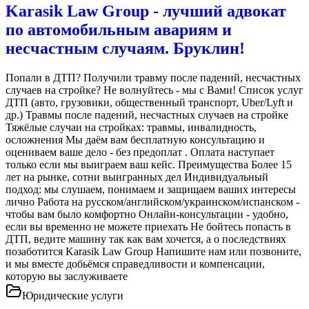
Karasik Law Group - лучший адвокат
по автомобильным авариям и
несчастным случаям. Бруклин!
Попали в ДТП? Получили травму после падений, несчастных
случаев на стройке? Не волнуйтесь - мы с Вами! Список услуг
ДТП (авто, грузовики, общественный транспорт, Uber/Lyft и
др.) Травмы после падений, несчастных случаев на стройке
Тяжёлые случаи на стройках: травмы, инвалидность,
осложнения Мы даём вам бесплатную консультацию и
оцениваем ваше дело - без предоплат . Оплата наступает
только если мы выиграем ваш кейс. Преимущества Более 15
лет на рынке, сотни выигранных дел Индивидуальный
подход: мы слушаем, понимаем и защищаем ваших интересы
лично Работа на русском/английском/украинском/испанском -
чтобы вам было комфортно Онлайн-консультации - удобно,
если вы временно не можете приехать Не бойтесь попасть в
ДТП, ведите машину так как вам хочется, а о последствиях
позаботится Karasik Law Group Напишите нам или позвоните,
и мы вместе добьёмся справедливости и компенсации,
которую вы заслуживаете
Юридические услуги