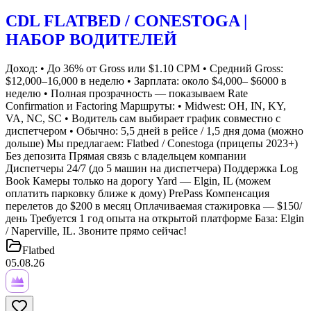
CDL FLATBED / CONESTOGA |
НАБОР ВОДИТЕЛЕЙ
Доход: • До 36% от Gross или $1.10 CPM • Средний Gross:
$12,000–16,000 в неделю • Зарплата: около $4,000– $6000 в
неделю • Полная прозрачность — показываем Rate
Confirmation и Factoring Маршруты: • Midwest: OH, IN, KY,
VA, NC, SC • Водитель сам выбирает график совместно с
диспетчером • Обычно: 5,5 дней в рейсе / 1,5 дня дома (можно
дольше) Мы предлагаем: Flatbed / Conestoga (прицепы 2023+)
Без депозита Прямая связь с владельцем компании
Диспетчеры 24/7 (до 5 машин на диспетчера) Поддержка Log
Book Камеры только на дорогу Yard — Elgin, IL (можем
оплатить парковку ближе к дому) PrePass Компенсация
перелетов до $200 в месяц Оплачиваемая стажировка — $150/
день Требуется 1 год опыта на открытой платформе База: Elgin
/ Naperville, IL. Звоните прямо сейчас!
Flatbed
05.08.26