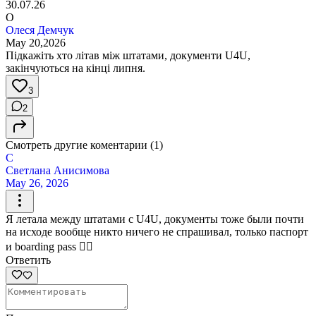
30.07.26
О
Олеся Демчук
May 20,2026
Підкажіть хто літав між штатами, документи U4U,
закінчуються на кінці липня.
3
2
Смотреть другие коментарии (1)
С
Светлана Анисимова
May 26, 2026
Я летала между штатами с U4U, документы тоже были почти
на исходе вообще никто ничего не спрашивал, только паспорт
и boarding pass 🤷‍♀️
Ответить