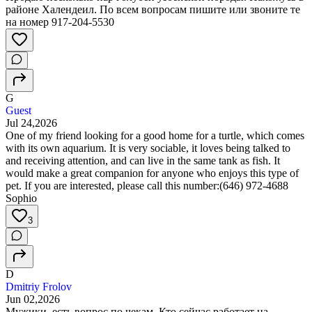
районе Халендеил. По всем вопросам пишите или звоните те
на номер 917-204-5530
G
Guest
Jul 24,2026
One of my friend looking for a good home for a turtle, which comes
with its own aquarium. It is very sociable, it loves being talked to
and receiving attention, and can live in the same tank as fish. It
would make a great companion for anyone who enjoys this type of
pet. If you are interested, please call this number:(646) 972-4688
Sophio
3
D
Dmitriy Frolov
Jun 02,2026
Мужики, есть вопрос по чекам. Кто сейчас работает на