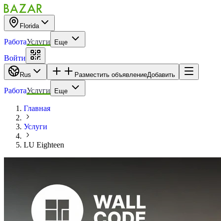
Florida
Работа
Услуги
Еще
Войти
Rus
Разместить объявление
Добавить
Работа
Услуги
Еще
Главная
Услуги
LU Eighteen