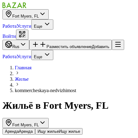
Fort Myers, FL
Работа
Услуги
Еще
Войти
Rus
Разместить объявление
Добавить
Работа
Услуги
Еще
Главная
Жилье
kommercheskaya-nedvizhimost
Жильё
в
Fort Myers, FL
Fort Myers, FL
Аренда
Аренда
Ищу жилье
Ищу жилье