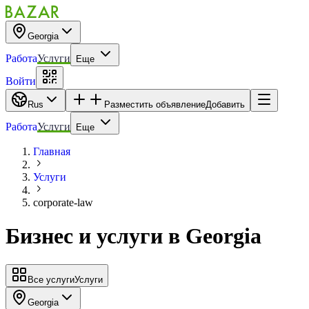
Georgia
Работа
Услуги
Еще
Войти
Rus
Разместить объявление
Добавить
Работа
Услуги
Еще
Главная
Услуги
corporate-law
Бизнес и услуги
в
Georgia
Все услуги
Услуги
Georgia