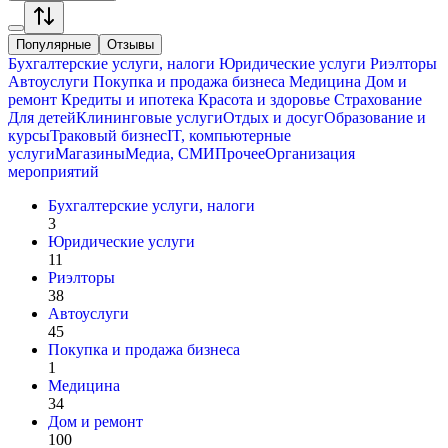
Популярные
Отзывы
Бухгалтерские услуги, налоги
Юридические услуги
Риэлторы
Автоуслуги
Покупка и продажа бизнеса
Медицина
Дом и
ремонт
Кредиты и ипотека
Красота и здоровье
Страхование
Для детей
Клининговые услуги
Отдых и досуг
Образование и
курсы
Траковый бизнес
IT, компьютерные
услуги
Магазины
Медиа, СМИ
Прочее
Организация
мероприятий
Бухгалтерские услуги, налоги
3
Юридические услуги
11
Риэлторы
38
Автоуслуги
45
Покупка и продажа бизнеса
1
Медицина
34
Дом и ремонт
100