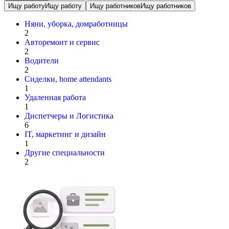
Ищу работу
Ищу работу
Ищу работников
Ищу работников
Няни, уборка, домработницы
2
Авторемонт и cервис
2
Водители
2
Сиделки, home attendants
1
Удаленная работа
1
Диспетчеры и Логистика
6
IT, маркетинг и дизайн
1
Другие специальности
2