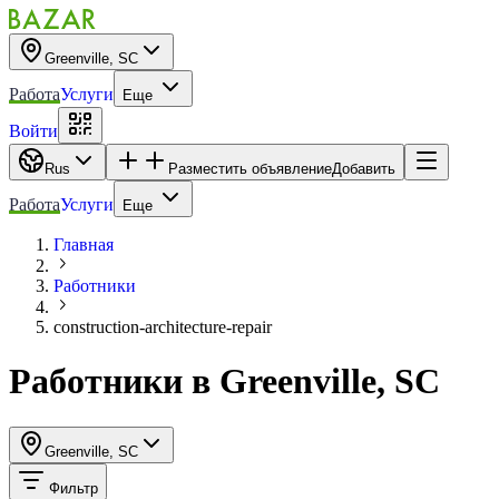
Greenville, SC
Работа
Услуги
Еще
Войти
Rus
Разместить объявление
Добавить
Работа
Услуги
Еще
Главная
Работники
construction-architecture-repair
Работники
в
Greenville, SC
Greenville, SC
Фильтр