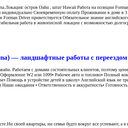
Локация: остров Oahu , штат Hawaii Работа на позиции Forman и
ется индивидуально Своевременную оплату Проживание в доме в 
 Forman Driver приветствуется Обязательное знание английског
табильная работа в живописной локации с возможностью долгос
-Kona) — ландшафтные работы с переездом
вайи. Работаем с домами состоятельных клиентов, поэтому ценим
ь• Оформление W2 или 1099• Рабочее авто и топливо• Полный ко
nse• Помощь в устройстве детей в школу• Английский язык не тр
 Наши ожидания • Ответственность и аккуратность• Готовность 
те.Ни своей квартиры, ни семьи будто вокруг все успевают, а я 