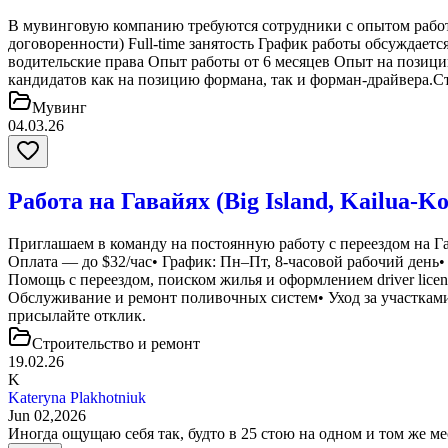
В мувинговую компанию требуются сотрудники с опытом работы.
договоренности) Full-time занятость График работы обсужда
водительские права Опыт работы от 6 месяцев Опыт на позиции
кандидатов как на позицию формана, так и форман-драйвера.С
Мувинг
04.03.26
Работа на Гавайях (Big Island, Kailua
Приглашаем в команду на постоянную работу с переездом на Га
Оплата — до $32/час• График: Пн–Пт, 8-часовой рабочий ден
Помощь с переездом, поиском жилья и оформлением driver lice
Обслуживание и ремонт поливочных систем• Уход за участками
присылайте отклик.
Строительство и ремонт
19.02.26
K
Kateryna Plakhotniuk
Jun 02,2026
Иногда ощущаю себя так, будто в 25 стою на одном и том же мес