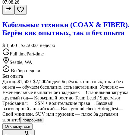
07.08.26
Кабельные техники (COAX & FIBER).
Берём как опытных, так и без опыта
$ 1,500 - $2,500
За неделю
Full time
Part-time
Seattle, WA
Выбор недели
Без опыта
Доход: $1,500–$2,500/неделяБерём как опытных, так и без
опыта — обучаем бесплатно, есть наставники. Условия: —
Еженедельные выплаты без задержек— Стабильная загрузка
круглый год— Карьерный рост до Team Lead / Supervisor
Требования: — SSN + водительские права— Базовый
разговорный английский— Background check + drug test—
Свой минивэн, SUV или грузовик — плюс За деталями
звоните!
подробнее
Откликнуться