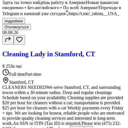
Здесь ты точно найдёшь работу в АмерикеНовые вакансии
ежедневно • Без английского • По всей Америке!Переходи в
Telegram и начинай уже сегодня👇https://t.me/_rabota__USA_
подробнее
Откликнуться
08.08.26
Cleaning Lady in Stamford, CT
$ 25
За час
Full time
Part-time
Stamford, CT
CLEANERS NEEDEDWe serve Stamford, CT, and surrounding
towns within a 30-minute radius. Deep and regular cleanings
Schedule based on your availability Cleaning supplies are provided
$20 per hour for cleaners without a car; transportation is provided
$25 per hour for cleaners with a car Weekly payments every Friday
+ tips We are looking for honest, reliable people who are motivated
to provide quality cleaning services and interested in long-term
work.An SSN or ITIN (Tax ID) is required.Please text (475) 232-