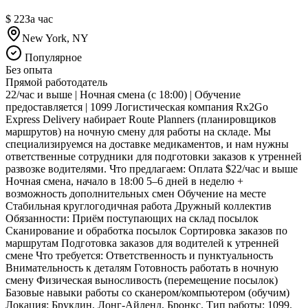
$ 22
За час
New York, NY
Популярное
Без опыта
Прямой работодатель
22/час и выше | Ночная смена (с 18:00) | Обучение
предоставляется | 1099 Логистическая компания Rx2Go
Express Delivery набирает Route Planners (планировщиков
маршрутов) на ночную смену для работы на складе. Мы
специализируемся на доставке медикаментов, и нам нужны
ответственные сотрудники для подготовки заказов к утренней
развозке водителями. Что предлагаем: Оплата $22/час и выше
Ночная смена, начало в 18:00 5–6 дней в неделю +
возможность дополнительных смен Обучение на месте
Стабильная круглогодичная работа Дружный коллектив
Обязанности: Приём поступающих на склад посылок
Сканирование и обработка посылок Сортировка заказов по
маршрутам Подготовка заказов для водителей к утренней
смене Что требуется: Ответственность и пунктуальность
Внимательность к деталям Готовность работать в ночную
смену Физическая выносливость (перемещение посылок)
Базовые навыки работы со сканером/компьютером (обучим)
Локация: Бруклин, Лонг-Айленд, Бронкс. Тип работы: 1099.