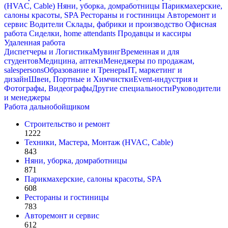
(HVAC, Cable)
Няни, уборка, домработницы
Парикмахерские,
салоны красоты, SPA
Рестораны и гостиницы
Авторемонт и
cервис
Водители
Склады, фабрики и производство
Офисная
работа
Сиделки, home attendants
Продавцы и кассиры
Удаленная работа
Диспетчеры и Логистика
Мувинг
Временная и для
студентов
Медицина, аптеки
Менеджеры по продажам,
salespersons
Образование и Тренеры
IT, маркетинг и
дизайн
Швеи, Портные и Химчистки
Event-индустрия и
Фотографы, Видеографы
Другие специальности
Руководители
и менеджеры
Работа дальнобойщиком
Строительство и ремонт
1222
Техники, Мастера, Монтаж (HVAC, Cable)
843
Няни, уборка, домработницы
871
Парикмахерские, салоны красоты, SPA
608
Рестораны и гостиницы
783
Авторемонт и cервис
612