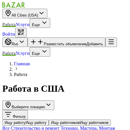
All Cities (USA)
Работа
Услуги
Еще
Войти
Rus
Разместить объявление
Добавить
Работа
Услуги
Еще
Главная
Работа
Работа
в
США
Выберите локацию
Фильтр
Ищу работу
Ищу работу
Ищу работников
Ищу работников
Все
Строительство и ремонт
Техники, Мастера, Монтаж