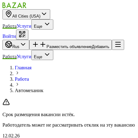
All Cities (USA)
Работа
Услуги
Еще
Войти
Rus
Разместить объявление
Добавить
Работа
Услуги
Еще
Главная
Работа
Автомеханик
Срок размещения вакансии истёк.
Работодатель может не рассматривать отклик на эту вакансию
12.02.26