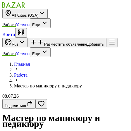
All Cities (USA)
Работа
Услуги
Еще
Войти
Rus
Разместить объявление
Добавить
Работа
Услуги
Еще
Главная
Работа
Мастер по маникюру и педикюру
08.07.26
Поделиться
Мастер по маникюру и
педикюру