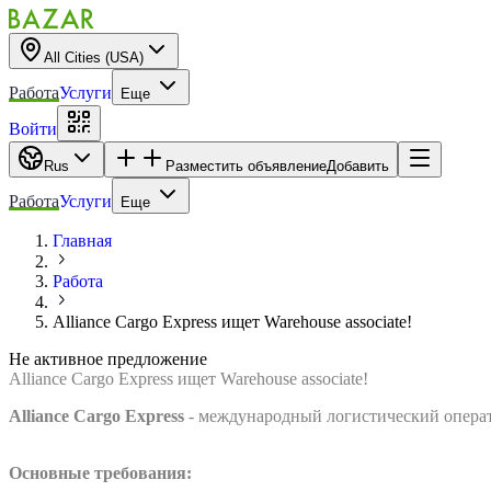
All Cities (USA)
Работа
Услуги
Еще
Войти
Rus
Разместить объявление
Добавить
Работа
Услуги
Еще
Главная
Работа
Alliance Cargo Express ищет Warehouse associate!
Не активное предложение
Alliance Cargo Express ищет Warehouse associate!
Alliance Cargo Express
- международный логистический операто
Основные требования: