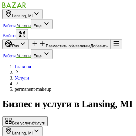
Lansing, MI
Работа
Услуги
Еще
Войти
Rus
Разместить объявление
Добавить
Работа
Услуги
Еще
Главная
Услуги
permanent-makeup
Бизнес и услуги
в
Lansing, MI
Все услуги
Услуги
Lansing, MI