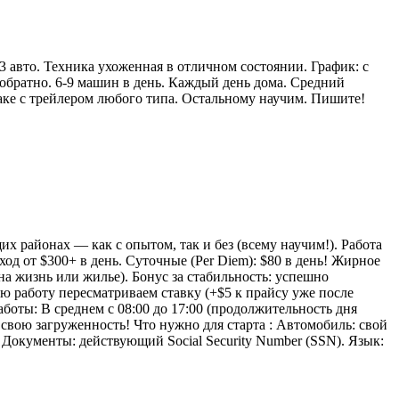
 авто. Техника ухоженная в отличном состоянии. График: с
братно. 6-9 машин в день. Каждый день дома. Средний
аке с трейлером любого типа. Остальному научим. Пишите!
 районах — как с опытом, так и без (всему научим!). Работа
д от $300+ в день. Суточные (Per Diem): $80 в день! Жирное
на жизнь или жилье). Бонус за стабильность: успешно
ю работу пересматриваем ставку (+$5 к прайсу уже после
аботы: В среднем с 08:00 до 17:00 (продолжительность дня
 свою загруженность! Что нужно для старта : Автомобиль: свой
. Документы: действующий Social Security Number (SSN). Язык: