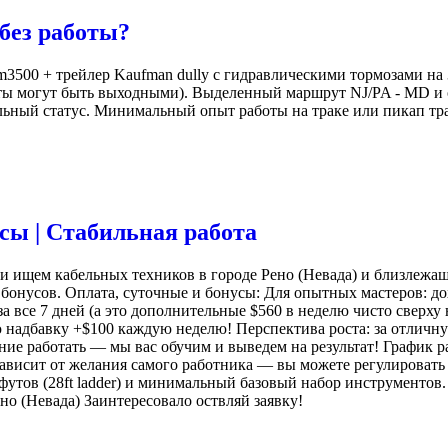
без работы?
3500 + трейлер Kaufman dully с гидравлическими тормозами на 3
оты могут быть выходными). Выделенный маршрут NJ/PA - MD и о
альный статус. Минимальный опыт работы на траке или пикап тр
усы | Стабильная работа
ищем кабельных техников в городе Рено (Невада) и близлежащих
онусов. Оплата, суточные и бонусы: Для опытных мастеров: дохо
а все 7 дней (а это дополнительные $560 в неделю чисто сверху 
 надбавку +$100 каждую неделю! Перспектива роста: за отличну
ание работать — мы вас обучим и выведем на результат! График р
 зависит от желания самого работника — вы можете регулировать
8 футов (28ft ladder) и минимальный базовый набор инструментов
о (Невада) Заинтересовало оствляй заявку!