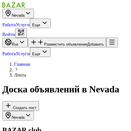
Nevada
Работа
Услуги
Еще
Войти
Rus
Разместить объявление
Добавить
Работа
Услуги
Еще
Главная
Лента
Доска объявлений
в
Nevada
Создать пост
Nevada
BAZAR.club