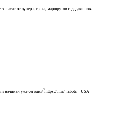
зависит от оунера, трака, маршрутов и дедакшнов.
и начинай уже сегодня👇https://t.me/_rabota__USA_