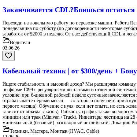
Заканчивается CDL?Боишься остаться 
Переходи на локальную работу по перевозке машин. Работа Ram
понедельника по субботу (по договоренности некоторые субб
заработок от $2000 в неделю. От вас: действующий CDL и лег
Водители
03.06.26
Кабельный техник | от $300/день + Бон
Ищете стабильность и высокий доход? Мы расширяем команду и 
по форме 1099 с регулярными выплатами и отличной системой б
условие: при 6-дневной рабочей неделе суточные начисляются з
отрабатываете первый месяц — со второго получаете приятную
первого месяца). Обучение с нуля: если нет опыта, но есть жел
зависит от объема заказов). Гибкость: график также во многом
минивэн или трак (Minivan / Truck). Инвентарь: лестница на 2
минимальный (базовый) разговорный английский. Локация: Рин
Техники, Мастера, Монтаж (HVAC, Cable)
12.06.26