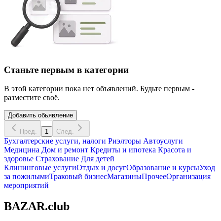
Станьте первым в категории
В этой категории пока нет объявлений. Будьте первым -
разместите своё.
Добавить обьявление
Пред.
1
След.
Бухгалтерские услуги, налоги
Риэлторы
Автоуслуги
Медицина
Дом и ремонт
Кредиты и ипотека
Красота и
здоровье
Страхование
Для детей
Клининговые услуги
Отдых и досуг
Образование и курсы
Уход
за пожилыми
Траковый бизнес
Магазины
Прочее
Организация
мероприятий
BAZAR.club