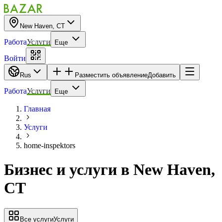
New Haven, CT
Работа
Услуги
Еще
Войти
Rus
Разместить объявление
Добавить
Работа
Услуги
Еще
Главная
Услуги
home-inspektors
Бизнес и услуги
в
New Haven,
CT
Все услуги
Услуги