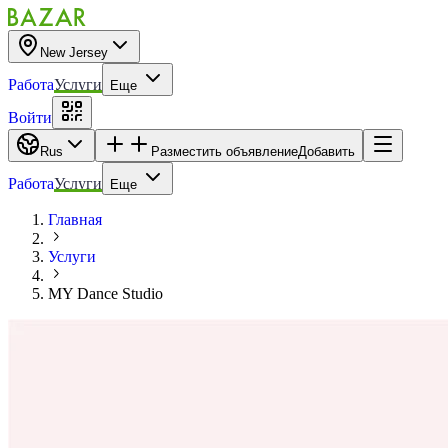
New Jersey
Работа
Услуги
Еще
Войти
Rus
Разместить объявление
Добавить
Работа
Услуги
Еще
Главная
Услуги
MY Dance Studio