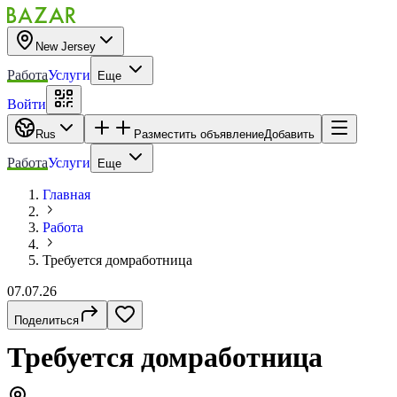
New Jersey
Работа
Услуги
Еще
Войти
Rus
Разместить объявление
Добавить
Работа
Услуги
Еще
Главная
Работа
Требуется домработница
07.07.26
Поделиться
Требуется домработница