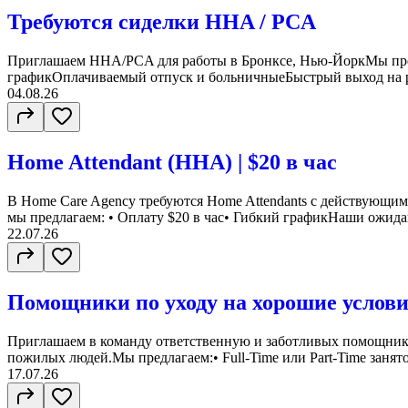
Требуются сиделки HHA / PCA
Приглашаем HHA/PCA для работы в Бронксе, Нью-ЙоркМы пре
графикОплачиваемый отпуск и больничныеБыстрый выход на р
04.08.26
Home Attendant (HHA) | $20 в час
В Home Care Agency требуются Home Attendants с действующ
мы предлагаем: • Оплату $20 в час• Гибкий графикНаши ожидани
22.07.26
Помощники по уходу на хорошие услов
Приглашаем в команду ответственную и заботливых помощнико
пожилых людей.Мы предлагаем:• Full-Time или Part-Time занятос
17.07.26