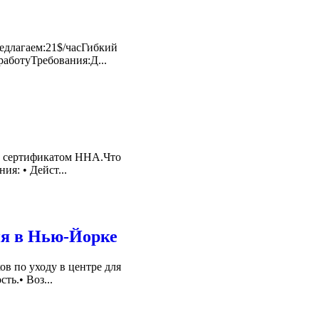
длагаем:21$/часГибкий
аботуТребования:Д...
им сертификатом HHA.Что
я: • Дейст...
ия в Нью-Йорке
в по уходу в центре для
ть.• Воз...