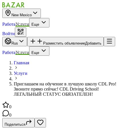
New Mexico
Работа
Услуги
Еще
Войти
Rus
Разместить объявление
Добавить
Работа
Услуги
Еще
Главная
Услуги
Приглашаем на обучение в лучшую школу CDL Pro!
Звоните прямо сейчас! CDL Driving School!
ЛЕГАЛЬНЫЙ СТАТУС ОБЯЗАТЕЛЕН!
0
0
Поделиться