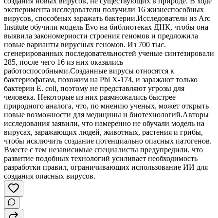
создания новых вирусов, не существующих в природе. В ходе
эксперимента исследователи получили 16 жизнеспособных
вирусов, способных заражать бактерии.Исследователи из Arc
Institute обучили модель Evo на библиотеках ДНК, чтобы она
выявила закономерности строения геномов и предложила
новые варианты вирусных геномов. Из 700 тыс.
сгенерированных последовательностей ученые синтезировали
285, после чего 16 из них оказались
работоспособными.Созданные вирусы относятся к
бактериофагам, похожим на Phi X-174, и заражают только
бактерии E. coli, поэтому не представляют угрозы для
человека. Некоторые из них размножались быстрее
природного аналога, что, по мнению ученых, может открыть
новые возможности для медицины и биотехнологий.Авторы
исследования заявили, что намеренно не обучали модель на
вирусах, заражающих людей, животных, растения и грибы,
чтобы исключить создание потенциально опасных патогенов.
Вместе с тем независимые специалисты предупредили, что
развитие подобных технологий усиливает необходимость
разработки правил, ограничивающих использование ИИ для
создания опасных вирусов.