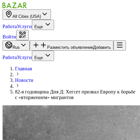
All Cities (USA)
Работа
Услуги
Еще
Войти
Rus
Разместить объявление
Добавить
Работа
Услуги
Еще
Главная
Новости
82-я годовщина Дня Д: Хегсет призвал Европу к борьбе
с «вторжением» мигрантов