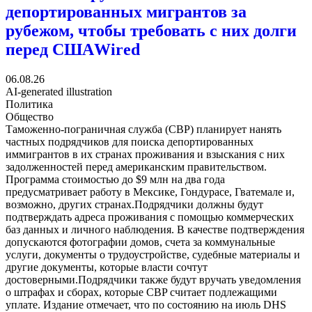
депортированных мигрантов за
рубежом, чтобы требовать с них долги
перед США
Wired
06.08.26
AI-generated illustration
Политика
Общество
Таможенно-пограничная служба (CBP) планирует нанять
частных подрядчиков для поиска депортированных
иммигрантов в их странах проживания и взыскания с них
задолженностей перед американским правительством.
Программа стоимостью до $9 млн на два года
предусматривает работу в Мексике, Гондурасе, Гватемале и,
возможно, других странах.Подрядчики должны будут
подтверждать адреса проживания с помощью коммерческих
баз данных и личного наблюдения. В качестве подтверждения
допускаются фотографии домов, счета за коммунальные
услуги, документы о трудоустройстве, судебные материалы и
другие документы, которые власти сочтут
достоверными.Подрядчики также будут вручать уведомления
о штрафах и сборах, которые CBP считает подлежащими
уплате. Издание отмечает, что по состоянию на июль DHS