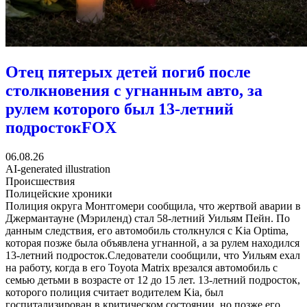
Отец пятерых детей погиб после
столкновения с угнанным авто, за
рулем которого был 13-летний
подросток
FOX
06.08.26
AI-generated illustration
Происшествия
Полицейские хроники
Полиция округа Монтгомери сообщила, что жертвой аварии в
Джермантауне (Мэриленд) стал 58-летний Уильям Пейн. По
данным следствия, его автомобиль столкнулся с Kia Optima,
которая позже была объявлена угнанной, а за рулем находился
13-летний подросток.Следователи сообщили, что Уильям ехал
на работу, когда в его Toyota Matrix врезался автомобиль с
семью детьми в возрасте от 12 до 15 лет. 13-летний подросток,
которого полиция считает водителем Kia, был
госпитализирован в критическом состоянии, но позже его