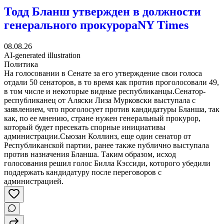
Тодд Бланш утвержден в должности
генерального прокурора
NY Times
08.08.26
AI-generated illustration
Политика
На голосовании в Сенате за его утверждение свои голоса
отдали 50 сенаторов, в то время как против проголосовали 49,
в том числе и некоторые видные республиканцы.Сенатор-
республиканец от Аляски Лиза Мурковски выступала с
заявлением, что проголосует против кандидатуры Бланша, так
как, по ее мнению, стране нужен генеральный прокурор,
который будет пресекать спорные инициативы
администрации.Сьюзан Коллинз, еще один сенатор от
Республиканской партии, ранее также публично выступала
против назначения Бланша. Таким образом, исход
голосования решил голос Билла Кэссиди, которого убедили
поддержать кандидатуру после переговоров с
администрацией.