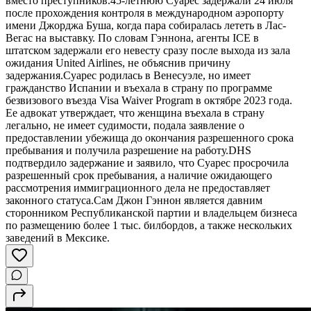
вместо преступников.45-летнюю Суарес задержали 24 июля
после прохождения контроля в международном аэропорту
имени Джорджа Буша, когда пара собиралась лететь в Лас-
Вегас на выставку. По словам Гэннона, агенты ICE в
штатском задержали его невесту сразу после выхода из зала
ожидания United Airlines, не объяснив причину
задержания.Суарес родилась в Венесуэле, но имеет
гражданство Испании и въехала в страну по программе
безвизового въезда Visa Waiver Program в октябре 2023 года.
Ее адвокат утверждает, что женщина въехала в страну
легально, не имеет судимости, подала заявление о
предоставлении убежища до окончания разрешенного срока
пребывания и получила разрешение на работу.DHS
подтвердило задержание и заявило, что Суарес просрочила
разрешенный срок пребывания, а наличие ожидающего
рассмотрения иммиграционного дела не предоставляет
законного статуса.Сам Джон Гэннон является давним
сторонником Республиканской партии и владельцем бизнеса
по размещению более 1 тыс. билбордов, а также нескольких
заведений в Мексике.