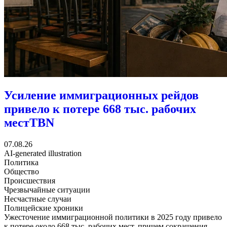
Усиление иммиграционных рейдов
привело к потере 668 тыс. рабочих
мест
TBN
07.08.26
AI-generated illustration
Политика
Общество
Происшествия
Чрезвычайные ситуации
Несчастные случаи
Полицейские хроники
Ужесточение иммиграционной политики в 2025 году привело
к потере около 668 тыс. рабочих мест, причем сокращения