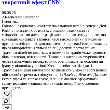
зворотний ефект
CNN
08.08.26
AI-generated illustration
Политика
Голова Об'єднаного комітету начальників штабів генерал Ден
Кейн у приватних розмовах з іншими радниками та
співробітниками адміністрації висловлював думку про те, що
ескалація конфлікту з Іраном несе високі ризики й може не
принести очікуваних дипломатичних переваг.Генерал вважає,
що за використання тільки авіації досягти поставлених
Трампом цілей не вдасться, а наземна операція може принести
більше шкоди, ніж користі. Також він висловив стурбованість
через виснаження високоточних боєприпасів та можливі дії
Ірану у відповідь у регіоні.Хоча в особистих бесідах із
Трампом генерал висловлює впевненість у можливості повної
військової перемоги, спілкуючись із Джей Ді Венсом, Джоном
Реткліффом та Марко Рубіо, Кейн намагався сформувати
єдину позицію у вищих чиновників перед її викладенням
президенту.