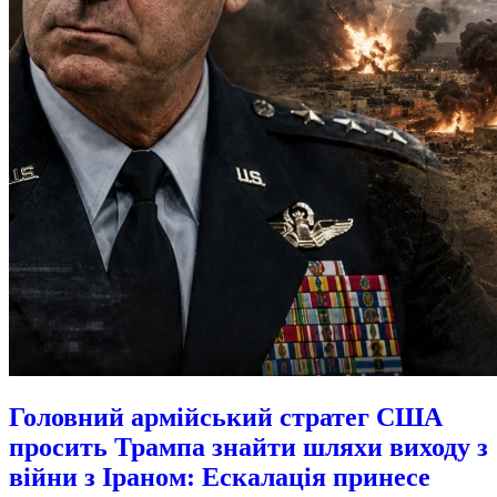
Головний армійський стратег США
просить Трампа знайти шляхи виходу з
війни з Іраном: Ескалація принесе