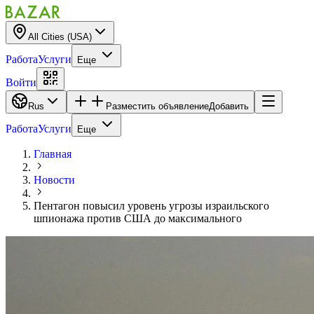
All Cities (USA)
Работа
Услуги
Еще
Войти
Rus
Разместить объявление
Добавить
Работа
Услуги
Еще
Главная
Новости
Пентагон повысил уровень угрозы израильского
шпионажа против США до максимального