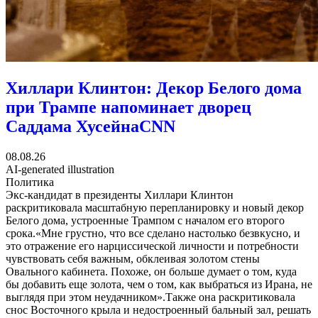
Хиллари Клинтон: Декор Белого дома
при Трампе напоминает дворец
Саддама Хусейна
CNN
08.08.26
AI-generated illustration
Политика
Экс-кандидат в президенты Хиллари Клинтон
раскритиковала масштабную перепланировку и новый декор
Белого дома, устроенные Трампом с началом его второго
срока.«Мне грустно, что все сделано настолько безвкусно, и
это отражение его нарциссической личности и потребности
чувствовать себя важным, обклеивая золотом стены
Овального кабинета. Похоже, он больше думает о том, куда
бы добавить еще золота, чем о том, как выбраться из Ирана, не
выглядя при этом неудачником».Также она раскритиковала
снос Восточного крыла и недостроенный бальный зал, решать