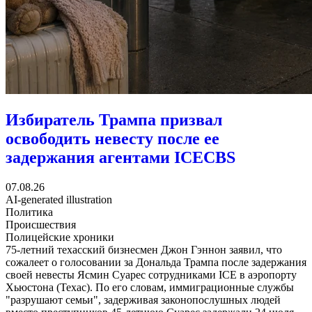
Избиратель Трампа призвал
освободить невесту после ее
задержания агентами ICE
CBS
07.08.26
AI-generated illustration
Политика
Происшествия
Полицейские хроники
75-летний техасский бизнесмен Джон Гэннон заявил, что
сожалеет о голосовании за Дональда Трампа после задержания
своей невесты Ясмин Суарес сотрудниками ICE в аэропорту
Хьюстона (Техас). По его словам, иммиграционные службы
"разрушают семьи", задерживая законопослушных людей