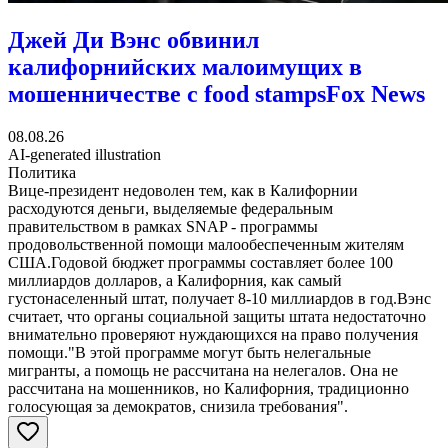
Джей Ди Вэнс обвинил
калифорнийских малоимущих в
мошенничестве с food stamps
Fox News
08.08.26
AI-generated illustration
Политика
Вице-президент недоволен тем, как в Калифорнии
расходуются деньги, выделяемые федеральным
правительством в рамках SNAP - программы
продовольственной помощи малообеспеченным жителям
США.Годовой бюджет программы составляет более 100
миллиардов долларов, а Калифорния, как самый
густонаселенный штат, получает 8-10 миллиардов в год.Вэнс
считает, что органы социальной защиты штата недостаточно
внимательно проверяют нуждающихся на право получения
помощи."В этой программе могут быть нелегальные
мигранты, а помощь не рассчитана на нелегалов. Она не
рассчитана на мошенников, но Калифорния, традиционно
голосующая за демократов, снизила требования".