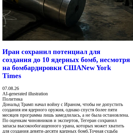
Иран сохранил потенциал для
создания до 10 ядерных бомб, несмотря
на бомбардировки США
New York
Times
07.08.26
AI-generated illustration
Политика
Дональд Трамп начал войну с Ираном, чтобы не допустить
создания им ядерного оружия, однако спустя более пяти
месяцев программа лишь замедлилась, а не была остановлена.
По оценкам чиновников и экспертов, Тегеран сохранил
запасы высокообогащенного урана, которых может хватить
для создания девяти-десяти ядерных бомб.Точная судьба