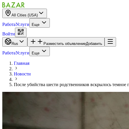
All Cities (USA)
Работа
Услуги
Еще
Войти
Rus
Разместить объявление
Добавить
Работа
Услуги
Еще
Главная
Новости
После убийства шести родственников вскрылось темное 