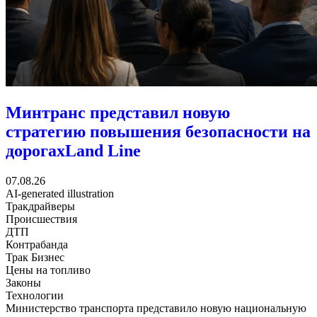
Минтранс представил новую
стратегию повышения безопасности на
дорогах
Land Line
07.08.26
AI-generated illustration
Тракдрайверы
Происшествия
ДТП
Контрабанда
Трак Бизнес
Цены на топливо
Законы
Технологии
Министерство транспорта представило новую национальную