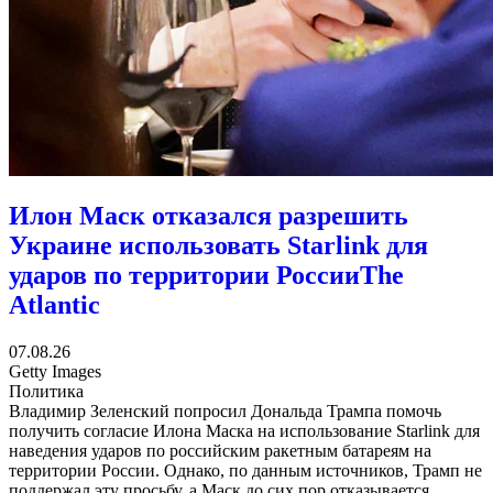
Илон Маск отказался разрешить
Украине использовать Starlink для
ударов по территории России
The
Atlantic
07.08.26
Getty Images
Политика
Владимир Зеленский попросил Дональда Трампа помочь
получить согласие Илона Маска на использование Starlink для
наведения ударов по российским ракетным батареям на
территории России. Однако, по данным источников, Трамп не
поддержал эту просьбу, а Маск до сих пор отказывается