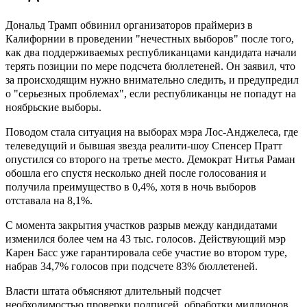
Дональд Трамп
обвинил
организаторов праймериз в
Калифорнии в проведении "нечестных выборов" после того,
как два поддерживаемых республиканцами кандидата начали
терять позиции по мере подсчета бюллетеней. Он заявил, что
за происходящим нужно внимательно следить, и предупредил
о "серьезных проблемах", если республиканцы не попадут на
ноябрьские выборы.
Поводом стала ситуация на выборах мэра Лос-Анджелеса, где
телеведущий и бывшая звезда реалити-шоу Спенсер Пратт
опустился со второго на третье место. Демократ Нитья Раман
обошла его спустя несколько дней после голосования и
получила преимущество в 0,4%, хотя в ночь выборов
отставала на 8,1%.
С момента закрытия участков разрыв между кандидатами
изменился более чем на 43 тыс. голосов. Действующий мэр
Карен Басс уже гарантировала себе участие во втором туре,
набрав 34,7% голосов при подсчете 83% бюллетеней.
Власти штата объясняют длительный подсчет
необходимостью проверки подписей, обработки миллионов