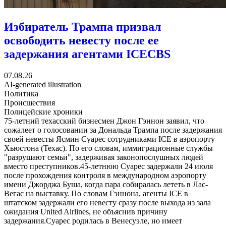
Избиратель Трампа призвал
освободить невесту после ее
задержания агентами ICE
CBS
07.08.26
AI-generated illustration
Политика
Происшествия
Полицейские хроники
75-летний техасский бизнесмен Джон Гэннон заявил, что
сожалеет о голосовании за Дональда Трампа после задержания
своей невесты Ясмин Суарес сотрудниками ICE в аэропорту
Хьюстона (Техас). По его словам, иммиграционные службы
"разрушают семьи", задерживая законопослушных людей
вместо преступников.45-летнюю Суарес задержали 24 июля
после прохождения контроля в международном аэропорту
имени Джорджа Буша, когда пара собиралась лететь в Лас-
Вегас на выставку. По словам Гэннона, агенты ICE в
штатском задержали его невесту сразу после выхода из зала
ожидания United Airlines, не объяснив причину
задержания.Суарес родилась в Венесуэле, но имеет