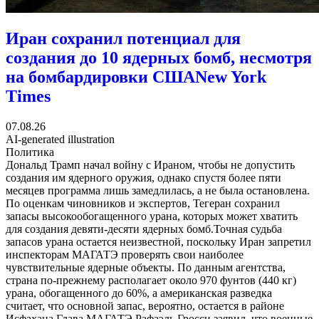
Иран сохранил потенциал для
создания до 10 ядерных бомб, несмотря
на бомбардировки США
New York
Times
07.08.26
AI-generated illustration
Политика
Дональд Трамп начал войну с Ираном, чтобы не допустить
создания им ядерного оружия, однако спустя более пяти
месяцев программа лишь замедлилась, а не была остановлена.
По оценкам чиновников и экспертов, Тегеран сохранил
запасы высокообогащенного урана, которых может хватить
для создания девяти-десяти ядерных бомб.Точная судьба
запасов урана остается неизвестной, поскольку Иран запретил
инспекторам МАГАТЭ проверять свои наиболее
чувствительные ядерные объекты. По данным агентства,
страна по-прежнему располагает около 970 фунтов (440 кг)
урана, обогащенного до 60%, а американская разведка
считает, что основной запас, вероятно, остается в районе
Исфахана.Глава МАГАТЭ Рафаэль Гросси заявил, что военные