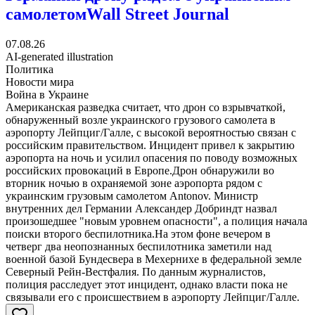
самолетом
Wall Street Journal
07.08.26
AI-generated illustration
Политика
Новости мира
Война в Украине
Американская разведка считает, что дрон со взрывчаткой,
обнаруженный возле украинского грузового самолета в
аэропорту Лейпциг/Галле, с высокой вероятностью связан с
российским правительством. Инцидент привел к закрытию
аэропорта на ночь и усилил опасения по поводу возможных
российских провокаций в Европе.Дрон обнаружили во
вторник ночью в охраняемой зоне аэропорта рядом с
украинским грузовым самолетом Antonov. Министр
внутренних дел Германии Александер Добриндт назвал
произошедшее "новым уровнем опасности", а полиция начала
поиски второго беспилотника.На этом фоне вечером в
четверг два неопознанных беспилотника заметили над
военной базой Бундесвера в Мехернихе в федеральной земле
Северный Рейн-Вестфалия. По данным журналистов,
полиция расследует этот инцидент, однако власти пока не
связывали его с происшествием в аэропорту Лейпциг/Галле.