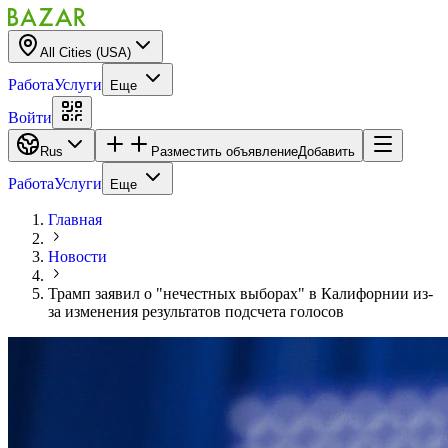
All Cities (USA)
Работа
Услуги
Еще
Войти
Rus
Разместить объявление
Добавить
Работа
Услуги
Еще
Главная
Новости
Трамп заявил о "нечестных выборах" в Калифорнии из-
за изменения результатов подсчета голосов