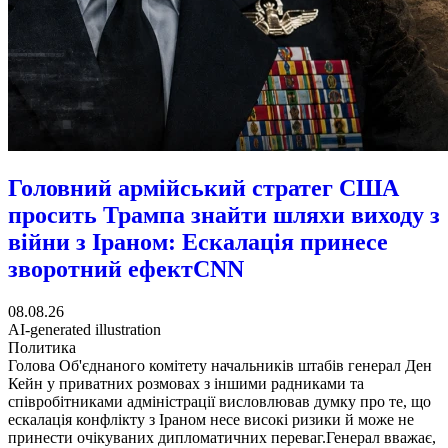
Головний армійський стратег США
просить Трампа знайти шляхи виходу з
війни з Іраном: Ескалація принесе
зворотний ефект
CNN
08.08.26
AI-generated illustration
Политика
Голова Об'єднаного комітету начальників штабів генерал Ден
Кейн у приватних розмовах з іншими радниками та
співробітниками адміністрації висловлював думку про те, що
ескалація конфлікту з Іраном несе високі ризики й може не
принести очікуваних дипломатичних переваг.Генерал вважає,