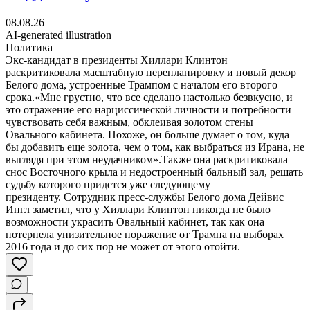
08.08.26
AI-generated illustration
Политика
Экс-кандидат в президенты Хиллари Клинтон
раскритиковала масштабную перепланировку и новый декор
Белого дома, устроенные Трампом с началом его второго
срока.«Мне грустно, что все сделано настолько безвкусно, и
это отражение его нарциссической личности и потребности
чувствовать себя важным, обклеивая золотом стены
Овального кабинета. Похоже, он больше думает о том, куда
бы добавить еще золота, чем о том, как выбраться из Ирана, не
выглядя при этом неудачником».Также она раскритиковала
снос Восточного крыла и недостроенный бальный зал, решать
судьбу которого придется уже следующему
президенту. Сотрудник пресс-службы Белого дома Дейвис
Ингл заметил, что у Хиллари Клинтон никогда не было
возможности украсить Овальный кабинет, так как она
потерпела унизительное поражение от Трампа на выборах
2016 года и до сих пор не может от этого отойти.