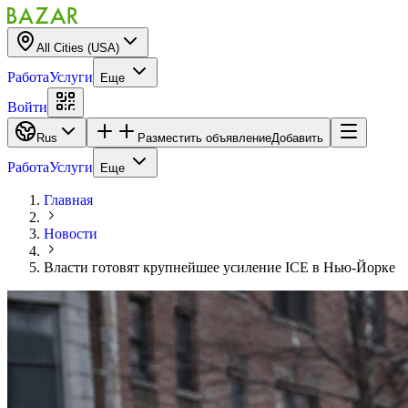
All Cities (USA)
Работа
Услуги
Еще
Войти
Rus
Разместить объявление
Добавить
Работа
Услуги
Еще
Главная
Новости
Власти готовят крупнейшее усиление ICE в Нью-Йорке