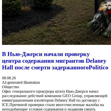
В Нью-Джерси начали проверку
центра содержания мигрантов Delaney
Hall после смерти задержанного
Politico
08.08.26
AI-generated illustration
Общество
Офис генерального прокурора штата Нью-Джерси начал
расследование действий компании GEO Group, управляющей
иммиграционным изолятором Delaney Hall по договору с
ICE.Причиной проверки стали многочисленные жалобы на
неподобающие условия содержания и недавняя смерть