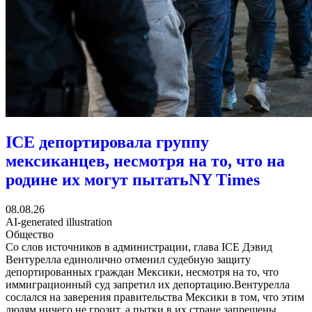
ICE депортировала группу
мексиканцев, несмотря на то, что на
родине их могут пытать
NY Times
08.08.26
AI-generated illustration
Общество
Со слов источников в администрации, глава ICE Дэвид
Вентурелла единолично отменил судебную защиту
депортированных граждан Мексики, несмотря на то, что
иммиграционный суд запретил их депортацию.Вентурелла
сослался на заверения правительства Мексики в том, что этим
людям ничего не грозит, а пытки в их стране запрещены