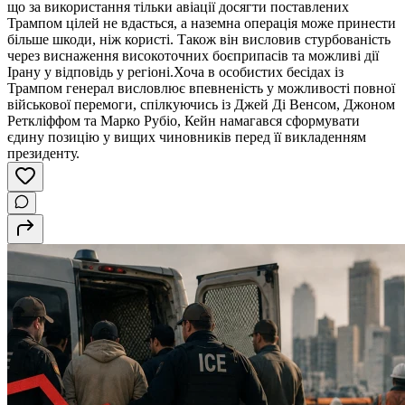
що за використання тільки авіації досягти поставлених
Трампом цілей не вдасться, а наземна операція може принести
більше шкоди, ніж користі. Також він висловив стурбованість
через виснаження високоточних боєприпасів та можливі дії
Ірану у відповідь у регіоні.Хоча в особистих бесідах із
Трампом генерал висловлює впевненість у можливості повної
військової перемоги, спілкуючись із Джей Ді Венсом, Джоном
Реткліффом та Марко Рубіо, Кейн намагався сформувати
єдину позицію у вищих чиновників перед її викладенням
президенту.