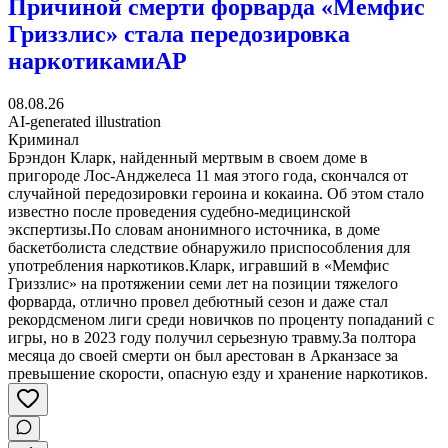
Причиной смерти форварда «Мемфис
Гриззлис» стала передозировка
наркотиками
AP
08.08.26
AI-generated illustration
Криминал
Брэндон Кларк, найденный мертвым в своем доме в
пригороде Лос-Анджелеса 11 мая этого года, скончался от
случайной передозировки героина и кокаина. Об этом стало
известно после проведения судебно-медицинской
экспертизы.По словам анонимного источника, в доме
баскетболиста следствие обнаружило приспособления для
употребления наркотиков.Кларк, игравший в «Мемфис
Гриззлис» на протяжении семи лет на позиции тяжелого
форварда, отлично провел дебютный сезон и даже стал
рекордсменом лиги среди новичков по проценту попаданий с
игры, но в 2023 году получил серьезную травму.За полтора
месяца до своей смерти он был арестован в Арканзасе за
превышение скорости, опасную езду и хранение наркотиков.