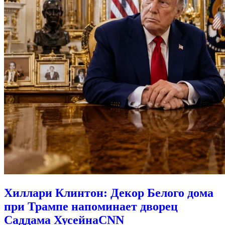
Хиллари Клинтон: Декор Белого дома
при Трампе напоминает дворец
Саддама Хусейна
CNN