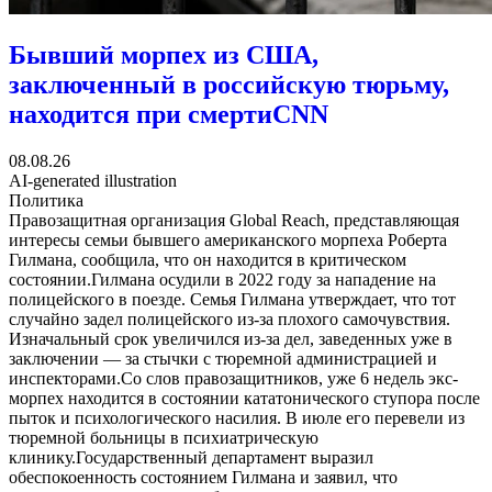
Бывший морпех из США,
заключенный в российскую тюрьму,
находится при смерти
CNN
08.08.26
AI-generated illustration
Политика
Правозащитная организация Global Reach, представляющая
интересы семьи бывшего американского морпеха Роберта
Гилмана, сообщила, что он находится в критическом
состоянии.Гилмана осудили в 2022 году за нападение на
полицейского в поезде. Семья Гилмана утверждает, что тот
случайно задел полицейского из-за плохого самочувствия.
Изначальный срок увеличился из-за дел, заведенных уже в
заключении — за стычки с тюремной администрацией и
инспекторами.Со слов правозащитников, уже 6 недель экс-
морпех находится в состоянии кататонического ступора после
пыток и психологического насилия. В июле его перевели из
тюремной больницы в психиатрическую
клинику.Государственный департамент выразил
обеспокоенность состоянием Гилмана и заявил, что