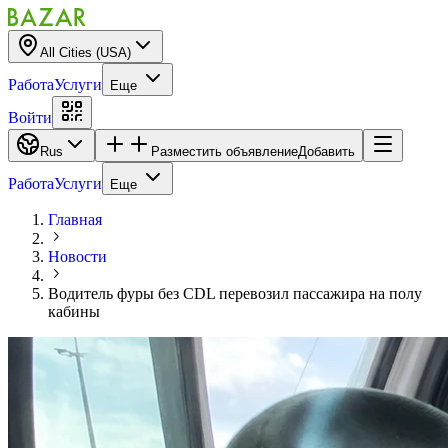
All Cities (USA)
Работа
Услуги
Еще
Войти
Rus
Разместить объявление
Добавить
Работа
Услуги
Еще
Главная
Новости
Водитель фуры без CDL перевозил пассажира на полу
кабины