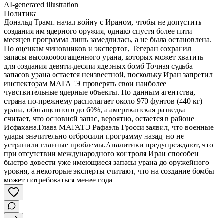
AI-generated illustration
Политика
Дональд Трамп начал войну с Ираном, чтобы не допустить
создания им ядерного оружия, однако спустя более пяти
месяцев программа лишь замедлилась, а не была остановлена.
По оценкам чиновников и экспертов, Тегеран сохранил
запасы высокообогащенного урана, которых может хватить
для создания девяти-десяти ядерных бомб.Точная судьба
запасов урана остается неизвестной, поскольку Иран запретил
инспекторам МАГАТЭ проверять свои наиболее
чувствительные ядерные объекты. По данным агентства,
страна по-прежнему располагает около 970 фунтов (440 кг)
урана, обогащенного до 60%, а американская разведка
считает, что основной запас, вероятно, остается в районе
Исфахана.Глава МАГАТЭ Рафаэль Гросси заявил, что военные
удары значительно отбросили программу назад, но не
устранили главные проблемы.Аналитики предупреждают, что
при отсутствии международного контроля Иран способен
быстро довести уже имеющиеся запасы урана до оружейного
уровня, а некоторые эксперты считают, что на создание бомбы
может потребоваться менее года.