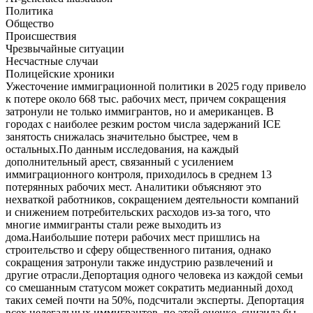
Политика
Общество
Происшествия
Чрезвычайные ситуации
Несчастные случаи
Полицейские хроники
Ужесточение иммиграционной политики в 2025 году привело
к потере около 668 тыс. рабочих мест, причем сокращения
затронули не только иммигрантов, но и американцев. В
городах с наиболее резким ростом числа задержаний ICE
занятость снижалась значительно быстрее, чем в
остальных.По данным исследования, на каждый
дополнительный арест, связанный с усилением
иммиграционного контроля, приходилось в среднем 13
потерянных рабочих мест. Аналитики объясняют это
нехваткой работников, сокращением деятельности компаний
и снижением потребительских расходов из-за того, что
многие иммигранты стали реже выходить из
дома.Наибольшие потери рабочих мест пришлись на
строительство и сферу общественного питания, однако
сокращения затронули также индустрию развлечений и
другие отрасли.Депортация одного человека из каждой семьи
со смешанным статусом может сократить медианный доход
таких семей почти на 50%, подсчитали эксперты. Депортация
всех нелегальных иммигрантов, по этой оценке, снизила бы