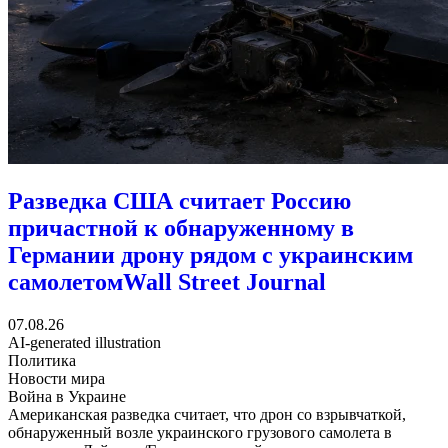
Разведка США считает Россию
причастной к обнаруженному в
Германии дрону рядом с украинским
самолетом
Wall Street Journal
07.08.26
AI-generated illustration
Политика
Новости мира
Война в Украине
Американская разведка считает, что дрон со взрывчаткой,
обнаруженный возле украинского грузового самолета в