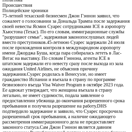
Происшествия
Полицейские хроники
75-летний техасский бизнесмен Джон Гэннон заявил, что
сожалеет о голосовании за Дональда Трампа после задержания
своей невесты Ясмин Суарес сотрудниками ICE в аэропорту
Хьюстона (Техас). По его словам, иммиграционные службы
"разрушают семьи", задерживая законопослушных людей
вместо преступников.45-летнюю Суарес задержали 24 июля
после прохождения контроля в международном аэропорту
имени Джорджа Буша, когда пара собиралась лететь в Лас-
Вегас на выставку. По словам Гэннона, агенты ICE в
штатском задержали его невесту сразу после выхода из зала
ожидания United Airlines, не объяснив причину
задержания.Суарес родилась в Венесуэле, но имеет
гражданство Испании и въехала в страну по программе
безвизового въезда Visa Waiver Program в октябре 2023 года.
Ее адвокат утверждает, что женщина въехала в страну
легально, не имеет судимости, подала заявление о
предоставлении убежища до окончания разрешенного срока
пребывания и получила разрешение на работу.DHS
подтвердило задержание и заявило, что Суарес просрочила
разрешенный срок пребывания, а наличие ожидающего
рассмотрения иммиграционного дела не предоставляет
законного статуса.Сам Джон Гэннон является давним