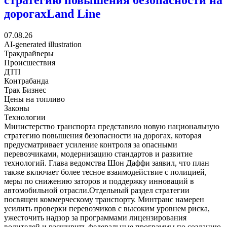
дорогах
Land Line
07.08.26
AI-generated illustration
Тракдрайверы
Происшествия
ДТП
Контрабанда
Трак Бизнес
Цены на топливо
Законы
Технологии
Министерство транспорта представило новую национальную
стратегию повышения безопасности на дорогах, которая
предусматривает усиление контроля за опасными
перевозчиками, модернизацию стандартов и развитие
технологий. Глава ведомства Шон Даффи заявил, что план
также включает более тесное взаимодействие с полицией,
меры по снижению заторов и поддержку инноваций в
автомобильной отрасли.Отдельный раздел стратегии
посвящен коммерческому транспорту. Минтранс намерен
усилить проверки перевозчиков с высоким уровнем риска,
ужесточить надзор за программами лицензирования
водителей и расширить федеральные программы по созданию