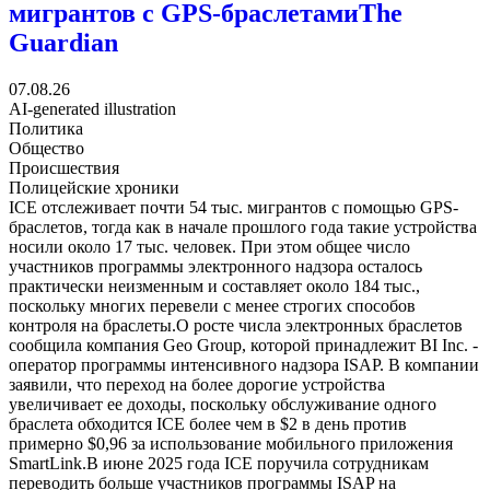
мигрантов с GPS-браслетами
The
Guardian
07.08.26
AI-generated illustration
Политика
Общество
Происшествия
Полицейские хроники
ICE отслеживает почти 54 тыс. мигрантов с помощью GPS-
браслетов, тогда как в начале прошлого года такие устройства
носили около 17 тыс. человек. При этом общее число
участников программы электронного надзора осталось
практически неизменным и составляет около 184 тыс.,
поскольку многих перевели с менее строгих способов
контроля на браслеты.О росте числа электронных браслетов
сообщила компания Geo Group, которой принадлежит BI Inc. -
оператор программы интенсивного надзора ISAP. В компании
заявили, что переход на более дорогие устройства
увеличивает ее доходы, поскольку обслуживание одного
браслета обходится ICE более чем в $2 в день против
примерно $0,96 за использование мобильного приложения
SmartLink.В июне 2025 года ICE поручила сотрудникам
переводить больше участников программы ISAP на