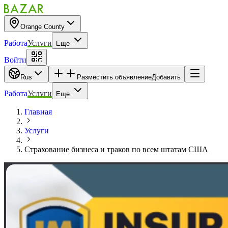
Orange County
Работа
Услуги
Еще
Войти
Rus
Разместить объявление
Добавить
Работа
Услуги
Еще
Главная
Услуги
Страхование бизнеса и траков по всем штатам США