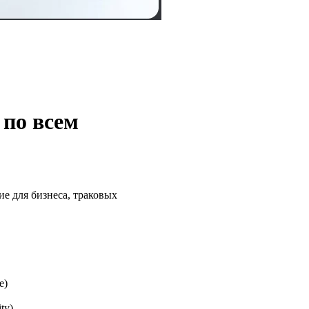
 по всем
ие для бизнеса, траковых
e)
ty)