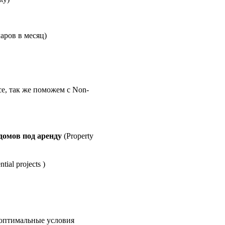
ларов в месяц
)
ce, так же поможем с Non-
домов под аренду
(Property
ial projects )
 оптимальные условия