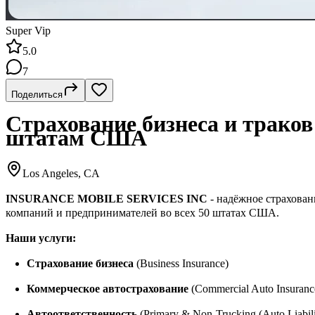
Super Vip
5.0
7
Поделиться
Страхование бизнеса и траков
штатам США
Los Angeles, CA
INSURANCE MOBILE SERVICES INC
- надёжное страхован
компаний и предпринимателей во всех 50 штатах США.
Наши услуги:
Страхование бизнеса
(Business Insurance)
Коммерческое автострахование
(Commercial Auto Insuranc
Автоответственность
(Primary & Non-Trucking (Auto Liabili