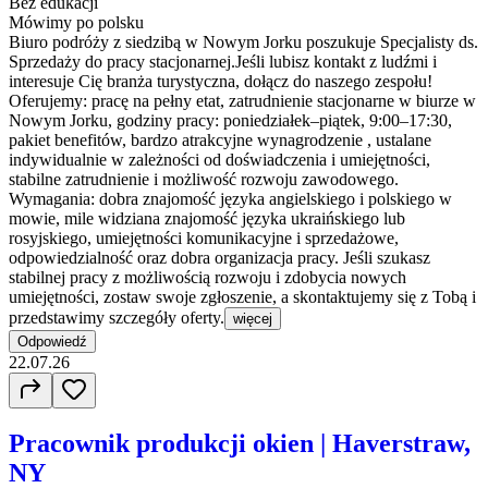
Bez edukacji
Mówimy po polsku
Biuro podróży z siedzibą w Nowym Jorku poszukuje Specjalisty ds.
Sprzedaży do pracy stacjonarnej.Jeśli lubisz kontakt z ludźmi i
interesuje Cię branża turystyczna, dołącz do naszego zespołu!
Oferujemy: pracę na pełny etat, zatrudnienie stacjonarne w biurze w
Nowym Jorku, godziny pracy: poniedziałek–piątek, 9:00–17:30,
pakiet benefitów, bardzo atrakcyjne wynagrodzenie , ustalane
indywidualnie w zależności od doświadczenia i umiejętności,
stabilne zatrudnienie i możliwość rozwoju zawodowego.
Wymagania: dobra znajomość języka angielskiego i polskiego w
mowie, mile widziana znajomość języka ukraińskiego lub
rosyjskiego, umiejętności komunikacyjne i sprzedażowe,
odpowiedzialność oraz dobra organizacja pracy. Jeśli szukasz
stabilnej pracy z możliwością rozwoju i zdobycia nowych
umiejętności, zostaw swoje zgłoszenie, a skontaktujemy się z Tobą i
przedstawimy szczegóły oferty.
więcej
Odpowiedź
22.07.26
Pracownik produkcji okien | Haverstraw,
NY