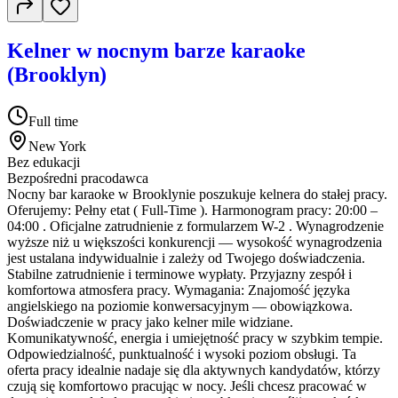
Kelner w nocnym barze karaoke
(Brooklyn)
Full time
New York
Bez edukacji
Bezpośredni pracodawca
Nocny bar karaoke w Brooklynie poszukuje kelnera do stałej pracy.
Oferujemy: Pełny etat ( Full-Time ). Harmonogram pracy: 20:00 –
04:00 . Oficjalne zatrudnienie z formularzem W-2 . Wynagrodzenie
wyższe niż u większości konkurencji — wysokość wynagrodzenia
jest ustalana indywidualnie i zależy od Twojego doświadczenia.
Stabilne zatrudnienie i terminowe wypłaty. Przyjazny zespół i
komfortowa atmosfera pracy. Wymagania: Znajomość języka
angielskiego na poziomie konwersacyjnym — obowiązkowa.
Doświadczenie w pracy jako kelner mile widziane.
Komunikatywność, energia i umiejętność pracy w szybkim tempie.
Odpowiedzialność, punktualność i wysoki poziom obsługi. Ta
oferta pracy idealnie nadaje się dla aktywnych kandydatów, którzy
czują się komfortowo pracując w nocy. Jeśli chcesz pracować w