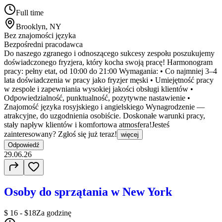
Full time
Brooklyn, NY
Bez znajomości języka
Bezpośredni pracodawca
Do naszego zgranego i odnoszącego sukcesy zespołu poszukujemy
doświadczonego fryzjera, który kocha swoją pracę! Harmonogram
pracy: pełny etat, od 10:00 do 21:00 Wymagania: • Co najmniej 3–4
lata doświadczenia w pracy jako fryzjer męski • Umiejętność pracy
w zespole i zapewniania wysokiej jakości obsługi klientów •
Odpowiedzialność, punktualność, pozytywne nastawienie •
Znajomość języka rosyjskiego i angielskiego Wynagrodzenie —
atrakcyjne, do uzgodnienia osobiście. Doskonałe warunki pracy,
stały napływ klientów i komfortowa atmosfera!Jesteś
zainteresowany? Zgłoś się już teraz!
więcej
Odpowiedź
29.06.26
Osoby do sprzątania w New York
$ 16 - $18
Za godzinę