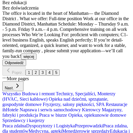
Bez edukacji
Bez doświadczenia
The office is located in the heart of Manhattan— the Diamond
District . What we offer: Full-time position Work at our office in the
Diamond District, Manhattan Schedule: Monday – Thursday 9 a.m.
- 5 p.m. Friday 9 a.m.– 4 p.m. Comprehensive training on all work
processes Who We’re Looking For: proficient with computers; C1-
level business English, speaks English perfectly; If you’re detail-
oriented, organized, a quick learner, and want to work for a stable,
family-run company , please submit your application—we’ll call
you back!
więcej
Odpowiedź
Poprz.
1
2
3
4
5
More pages
Nast.
Wszystko
Budowa i remont
Technicy, Specjaliści, Monterzy
(HVAC, Sieci kablowe)
Opieka nad dziećmi, sprzątanie,
gospodynie domowe
Fryzjerzy, salony piękności, SPA
Restauracje
ihHotele
Naprawa i serwis samochodowy
Kierowcy
Magazyny,
fabryki i produkcja
Praca w biurze
Opieka, opiekunowie domowe
Sprzedawcy i kasjerzy
Praca zdalna
Dyspozytorzy i Logistyka
Przeprowadzki
Praca zdalna,
dla studentów
Medycyna, apteki
Menedżerowie sprzedaży
Edukacja i