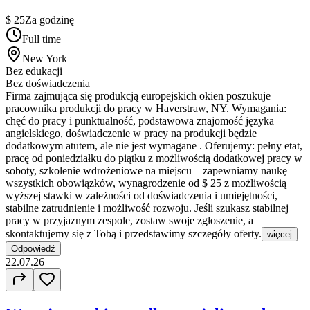
$ 25
Za godzinę
Full time
New York
Bez edukacji
Bez doświadczenia
Firma zajmująca się produkcją europejskich okien poszukuje
pracownika produkcji do pracy w Haverstraw, NY. Wymagania:
chęć do pracy i punktualność, podstawowa znajomość języka
angielskiego, doświadczenie w pracy na produkcji będzie
dodatkowym atutem, ale nie jest wymagane . Oferujemy: pełny etat,
pracę od poniedziałku do piątku z możliwością dodatkowej pracy w
soboty, szkolenie wdrożeniowe na miejscu – zapewniamy naukę
wszystkich obowiązków, wynagrodzenie od $ 25 z możliwością
wyższej stawki w zależności od doświadczenia i umiejętności,
stabilne zatrudnienie i możliwość rozwoju. Jeśli szukasz stabilnej
pracy w przyjaznym zespole, zostaw swoje zgłoszenie, a
skontaktujemy się z Tobą i przedstawimy szczegóły oferty.
więcej
Odpowiedź
22.07.26