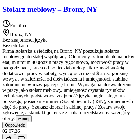
Stolarz meblowy – Bronx, NY
Full time
Bronx, NY
Bez znajomości języka
Bez edukacji
Firma stolarska z siedzibą na Bronx, NY poszukuje stolarza
meblowego do stałej współpracy. Oferujemy: zatrudnienie na pełny
etat, minimum 40 godzin pracy tygodniowo, możliwość pracy w
nadgodzinach, praca od poniedziałku do piątku z możliwością
dodatkowej pracy w soboty, wynagrodzenie od $ 25 za godzinę
wzwyż , w zależności od doświadczenia i umiejętności, stabilne
zatrudnienie w rozwijającej się firmie. Wymagania: doświadczenie
w pracy jako stolarz meblowy, umiejętność czytania rysunków
technicznych, podstawowa znajomość języka angielskiego lub
polskiego, posiadanie numeru Social Security (SSN), sumienność i
chęć do pracy. Szukasz dobrze i stabilnej pracy? Zostaw swoje
zgłoszenie, a skontaktujemy się z Tobą i przedstawimy szczegóły
oferty!
więcej
Odpowiedź
02.07.26