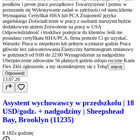
posiłków i proste prace porządkowe Towarzyszenie i pomoc w
poruszaniu się Wykonywanie zadań w zależności od stanu klienta
Wymagania: Certyfikat HHA lub PCA Znajomość języka
angielskiego Doświadczenie w pracy z osobami starszymi będzie
dodatkowym atutem Zezwolenie na pracę w USA
Odpowiedzialność i troskliwe podejście do klientów Jeśli nie
posiadasz certyfikatu HHA/PCA, firma pomoże Ci go uzyskać.
Warunki: Praca w niepełnym lub pełnym wymiarze godzin Praca
głównie bez zakwaterowania Elastyczny harmonogram zmianowy
w godzinach od 9:00 do 22:00 Wynagrodzenie za nadgodziny
Ubezpieczenie zdrowotne 56 płatnych godzin urlopu rocznie Karta
Flex Złóż zgłoszenie, a my skontaktujemy się z Tobą!
więcej
Odpowiedź
13.07.26
Asystent wychowawcy w przedszkolu | 18
USD/godz. + nadgodziny | Sheepshead
Bay, Brooklyn (11235)
$ 18
Za godzinę