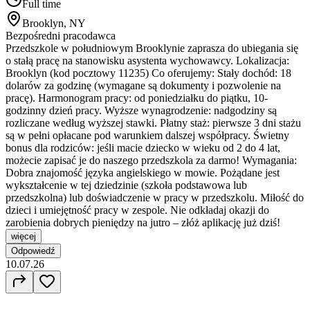
Full time
Brooklyn, NY
Bezpośredni pracodawca
Przedszkole w południowym Brooklynie zaprasza do ubiegania się
o stałą pracę na stanowisku asystenta wychowawcy. Lokalizacja:
Brooklyn (kod pocztowy 11235) Co oferujemy: Stały dochód: 18
dolarów za godzinę (wymagane są dokumenty i pozwolenie na
pracę). Harmonogram pracy: od poniedziałku do piątku, 10-
godzinny dzień pracy. Wyższe wynagrodzenie: nadgodziny są
rozliczane według wyższej stawki. Płatny staż: pierwsze 3 dni stażu
są w pełni opłacane pod warunkiem dalszej współpracy. Świetny
bonus dla rodziców: jeśli macie dziecko w wieku od 2 do 4 lat,
możecie zapisać je do naszego przedszkola za darmo! Wymagania:
Dobra znajomość języka angielskiego w mowie. Pożądane jest
wykształcenie w tej dziedzinie (szkoła podstawowa lub
przedszkolna) lub doświadczenie w pracy w przedszkolu. Miłość do
dzieci i umiejętność pracy w zespole. Nie odkładaj okazji do
zarobienia dobrych pieniędzy na jutro – złóż aplikację już dziś!
więcej
Odpowiedź
10.07.26