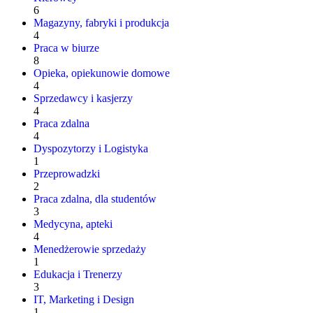
6
Magazyny, fabryki i produkcja
4
Praca w biurze
8
Opieka, opiekunowie domowe
4
Sprzedawcy i kasjerzy
4
Praca zdalna
4
Dyspozytorzy i Logistyka
1
Przeprowadzki
2
Praca zdalna, dla studentów
3
Medycyna, apteki
4
Menedżerowie sprzedaży
1
Edukacja i Trenerzy
3
IT, Marketing i Design
1