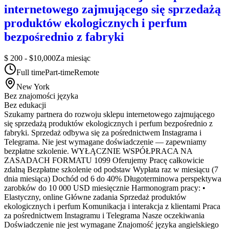
internetowego zajmującego się sprzedażą
produktów ekologicznych i perfum
bezpośrednio z fabryki
$ 200 - $10,000
Za miesiąc
Full time
Part-time
Remote
New York
Bez znajomości języka
Bez edukacji
Szukamy partnera do rozwoju sklepu internetowego zajmującego
się sprzedażą produktów ekologicznych i perfum bezpośrednio z
fabryki. Sprzedaż odbywa się za pośrednictwem Instagrama i
Telegrama. Nie jest wymagane doświadczenie — zapewniamy
bezpłatne szkolenie. WYŁĄCZNIE WSPÓŁPRACA NA
ZASADACH FORMATU 1099 Oferujemy Pracę całkowicie
zdalną Bezpłatne szkolenie od podstaw Wypłata raz w miesiącu (7
dnia miesiąca) Dochód od 6 do 40% Długoterminowa perspektywa
zarobków do 10 000 USD miesięcznie Harmonogram pracy: •
Elastyczny, online Główne zadania Sprzedaż produktów
ekologicznych i perfum Komunikacja i interakcja z klientami Praca
za pośrednictwem Instagramu i Telegrama Nasze oczekiwania
Doświadczenie nie jest wymagane Znajomość języka angielskiego