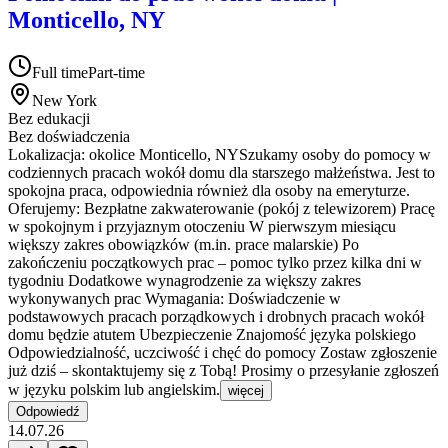
Monticello, NY
Full time
Part-time
New York
Bez edukacji
Bez doświadczenia
Lokalizacja: okolice Monticello, NYSzukamy osoby do pomocy w
codziennych pracach wokół domu dla starszego małżeństwa. Jest to
spokojna praca, odpowiednia również dla osoby na emeryturze.
Oferujemy: Bezpłatne zakwaterowanie (pokój z telewizorem) Pracę
w spokojnym i przyjaznym otoczeniu W pierwszym miesiącu
większy zakres obowiązków (m.in. prace malarskie) Po
zakończeniu początkowych prac – pomoc tylko przez kilka dni w
tygodniu Dodatkowe wynagrodzenie za większy zakres
wykonywanych prac Wymagania: Doświadczenie w
podstawowych pracach porządkowych i drobnych pracach wokół
domu będzie atutem Ubezpieczenie Znajomość języka polskiego
Odpowiedzialność, uczciwość i chęć do pomocy Zostaw zgłoszenie
już dziś – skontaktujemy się z Tobą! Prosimy o przesyłanie zgłoszeń
w języku polskim lub angielskim.
więcej
Odpowiedź
14.07.26