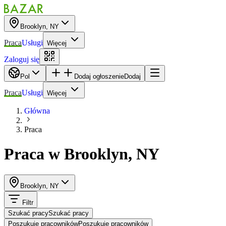
Brooklyn, NY
Praca
Usługi
Więcej
Zaloguj się
Pol
Dodaj ogłoszenie
Dodaj
Praca
Usługi
Więcej
Główna
Praca
Praca
w
Brooklyn, NY
Brooklyn, NY
Filtr
Szukać pracy
Szukać pracy
Poszukuje pracowników
Poszukuje pracowników