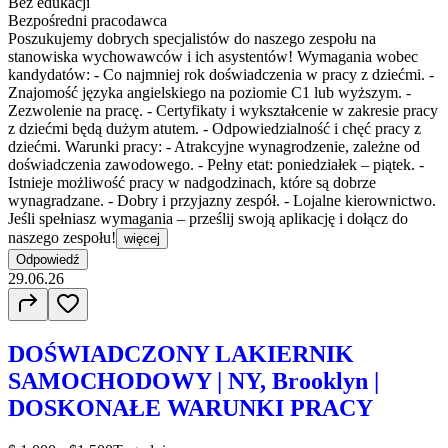
Bez edukacji
Bezpośredni pracodawca
Poszukujemy dobrych specjalistów do naszego zespołu na
stanowiska wychowawców i ich asystentów! Wymagania wobec
kandydatów: - Co najmniej rok doświadczenia w pracy z dziećmi. -
Znajomość języka angielskiego na poziomie C1 lub wyższym. -
Zezwolenie na pracę. - Certyfikaty i wykształcenie w zakresie pracy
z dziećmi będą dużym atutem. - Odpowiedzialność i chęć pracy z
dziećmi. Warunki pracy: - Atrakcyjne wynagrodzenie, zależne od
doświadczenia zawodowego. - Pełny etat: poniedziałek – piątek. -
Istnieje możliwość pracy w nadgodzinach, które są dobrze
wynagradzane. - Dobry i przyjazny zespół. - Lojalne kierownictwo.
Jeśli spełniasz wymagania – prześlij swoją aplikację i dołącz do
naszego zespołu!
więcej
Odpowiedź
29.06.26
DOŚWIADCZONY LAKIERNIK
SAMOCHODOWY | NY, Brooklyn |
DOSKONAŁE WARUNKI PRACY