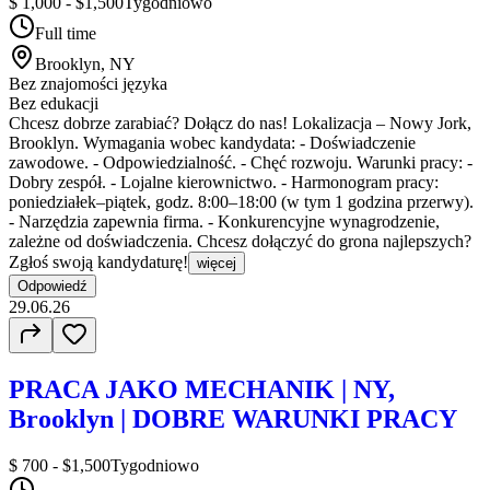
$ 1,000 - $1,500
Tygodniowo
Full time
Brooklyn, NY
Bez znajomości języka
Bez edukacji
Chcesz dobrze zarabiać? Dołącz do nas! Lokalizacja – Nowy Jork,
Brooklyn. Wymagania wobec kandydata: - Doświadczenie
zawodowe. - Odpowiedzialność. - Chęć rozwoju. Warunki pracy: -
Dobry zespół. - Lojalne kierownictwo. - Harmonogram pracy:
poniedziałek–piątek, godz. 8:00–18:00 (w tym 1 godzina przerwy).
- Narzędzia zapewnia firma. - Konkurencyjne wynagrodzenie,
zależne od doświadczenia. Chcesz dołączyć do grona najlepszych?
Zgłoś swoją kandydaturę!
więcej
Odpowiedź
29.06.26
PRACA JAKO MECHANIK | NY,
Brooklyn | DOBRE WARUNKI PRACY
$ 700 - $1,500
Tygodniowo