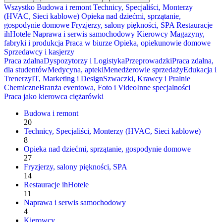
Wszystko
Budowa i remont
Technicy, Specjaliści, Monterzy
(HVAC, Sieci kablowe)
Opieka nad dziećmi, sprzątanie,
gospodynie domowe
Fryzjerzy, salony piękności, SPA
Restauracje
ihHotele
Naprawa i serwis samochodowy
Kierowcy
Magazyny,
fabryki i produkcja
Praca w biurze
Opieka, opiekunowie domowe
Sprzedawcy i kasjerzy
Praca zdalna
Dyspozytorzy i Logistyka
Przeprowadzki
Praca zdalna,
dla studentów
Medycyna, apteki
Menedżerowie sprzedaży
Edukacja i
Trenerzy
IT, Marketing i Design
Szwaczki, Krawcy i Pralnie
Chemiczne
Branża eventowa, Foto i Video
Inne specjalności
Praca jako kierowca ciężarówki
Budowa i remont
20
Technicy, Specjaliści, Monterzy (HVAC, Sieci kablowe)
8
Opieka nad dziećmi, sprzątanie, gospodynie domowe
27
Fryzjerzy, salony piękności, SPA
14
Restauracje ihHotele
11
Naprawa i serwis samochodowy
4
Kierowcy