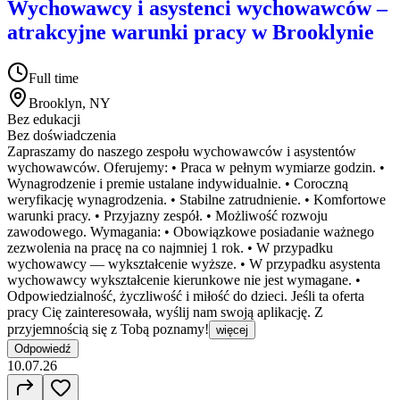
Wychowawcy i asystenci wychowawców –
atrakcyjne warunki pracy w Brooklynie
Full time
Brooklyn, NY
Bez edukacji
Bez doświadczenia
Zapraszamy do naszego zespołu wychowawców i asystentów
wychowawców. Oferujemy: • Praca w pełnym wymiarze godzin. •
Wynagrodzenie i premie ustalane indywidualnie. • Coroczną
weryfikację wynagrodzenia. • Stabilne zatrudnienie. • Komfortowe
warunki pracy. • Przyjazny zespół. • Możliwość rozwoju
zawodowego. Wymagania: • Obowiązkowe posiadanie ważnego
zezwolenia na pracę na co najmniej 1 rok. • W przypadku
wychowawcy — wykształcenie wyższe. • W przypadku asystenta
wychowawcy wykształcenie kierunkowe nie jest wymagane. •
Odpowiedzialność, życzliwość i miłość do dzieci. Jeśli ta oferta
pracy Cię zainteresowała, wyślij nam swoją aplikację. Z
przyjemnością się z Tobą poznamy!
więcej
Odpowiedź
10.07.26