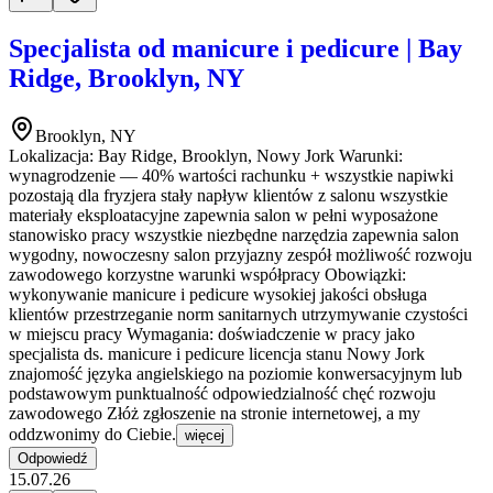
Specjalista od manicure i pedicure | Bay
Ridge, Brooklyn, NY
Brooklyn, NY
Lokalizacja: Bay Ridge, Brooklyn, Nowy Jork Warunki:
wynagrodzenie — 40% wartości rachunku + wszystkie napiwki
pozostają dla fryzjera stały napływ klientów z salonu wszystkie
materiały eksploatacyjne zapewnia salon w pełni wyposażone
stanowisko pracy wszystkie niezbędne narzędzia zapewnia salon
wygodny, nowoczesny salon przyjazny zespół możliwość rozwoju
zawodowego korzystne warunki współpracy Obowiązki:
wykonywanie manicure i pedicure wysokiej jakości obsługa
klientów przestrzeganie norm sanitarnych utrzymywanie czystości
w miejscu pracy Wymagania: doświadczenie w pracy jako
specjalista ds. manicure i pedicure licencja stanu Nowy Jork
znajomość języka angielskiego na poziomie konwersacyjnym lub
podstawowym punktualność odpowiedzialność chęć rozwoju
zawodowego Złóż zgłoszenie na stronie internetowej, a my
oddzwonimy do Ciebie.
więcej
Odpowiedź
15.07.26