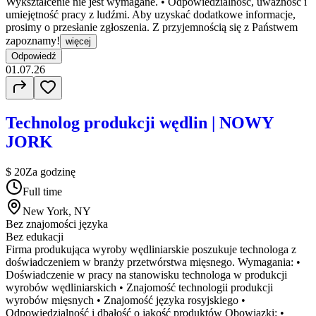
Wykształcenie nie jest wymagane. • Odpowiedzialność, uważność i
umiejętność pracy z ludźmi. Aby uzyskać dodatkowe informacje,
prosimy o przesłanie zgłoszenia. Z przyjemnością się z Państwem
zapoznamy!
więcej
Odpowiedź
01.07.26
Technolog produkcji wędlin | NOWY
JORK
$ 20
Za godzinę
Full time
New York, NY
Bez znajomości języka
Bez edukacji
Firma produkująca wyroby wędliniarskie poszukuje technologa z
doświadczeniem w branży przetwórstwa mięsnego. Wymagania: •
Doświadczenie w pracy na stanowisku technologa w produkcji
wyrobów wędliniarskich • Znajomość technologii produkcji
wyrobów mięsnych • Znajomość języka rosyjskiego •
Odpowiedzialność i dbałość o jakość produktów Obowiązki: •