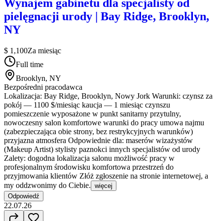
Wynajem gabinetu dla specjalisty od
pielęgnacji urody | Bay Ridge, Brooklyn,
NY
$ 1,100
Za miesiąc
Full time
Brooklyn, NY
Bezpośredni pracodawca
Lokalizacja: Bay Ridge, Brooklyn, Nowy Jork Warunki: czynsz za
pokój — 1100 $/miesiąc kaucja — 1 miesiąc czynszu
pomieszczenie wyposażone w punkt sanitarny przytulny,
nowoczesny salon komfortowe warunki do pracy umowa najmu
(zabezpieczająca obie strony, bez restrykcyjnych warunków)
przyjazna atmosfera Odpowiednie dla: maserów wizażystów
(Makeup Artist) stylisty paznokci innych specjalistów od urody
Zalety: dogodna lokalizacja salonu możliwość pracy w
profesjonalnym środowisku komfortowa przestrzeń do
przyjmowania klientów Złóż zgłoszenie na stronie internetowej, a
my oddzwonimy do Ciebie.
więcej
Odpowiedź
22.07.26