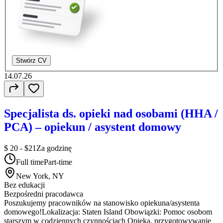
Stwórz CV
14.07.26
Specjalista ds. opieki nad osobami (HHA /
PCA) – opiekun / asystent domowy
$ 20 - $21
Za godzinę
Full time
Part-time
New York, NY
Bez edukacji
Bezpośredni pracodawca
Poszukujemy pracowników na stanowisko opiekuna/asystenta
domowego!Lokalizacja: Staten Island Obowiązki: Pomoc osobom
starszym w codziennych czynnościach Opieka, przygotowywanie