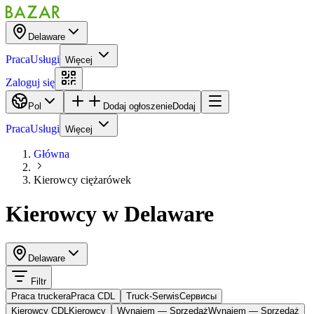
Delaware
Praca
Usługi
Więcej
Zaloguj się
Pol
Dodaj ogłoszenie
Dodaj
Praca
Usługi
Więcej
Główna
Kierowcy ciężarówek
Kierowcy
w
Delaware
Delaware
Filtr
Praca truckera
Praca CDL
Truck-Serwis
Cервисы
Kierowcy CDL
Kierowcy
Wynajem — Sprzedaż
Wynajem — Sprzedaż