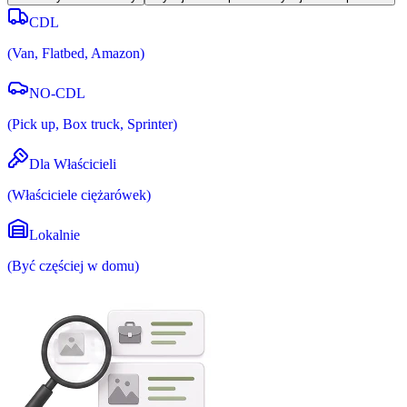
CDL
(
Van, Flatbed, Amazon
)
NO-CDL
(
Pick up, Box truck, Sprinter
)
Dla Właścicieli
(
Właściciele ciężarówek
)
Lokalnie
(
Być częściej w domu
)