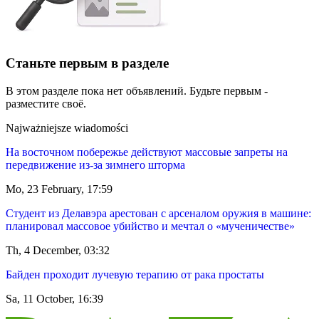
Станьте первым в разделе
В этом разделе пока нет объявлений. Будьте первым -
разместите своё.
Najważniejsze wiadomości
На восточном побережье действуют массовые запреты на
передвижение из-за зимнего шторма
Mo, 23 February, 17:59
Студент из Делавэра арестован с арсеналом оружия в машине:
планировал массовое убийство и мечтал о «мученичестве»
Th, 4 December, 03:32
Байден проходит лучевую терапию от рака простаты
Sa, 11 October, 16:39