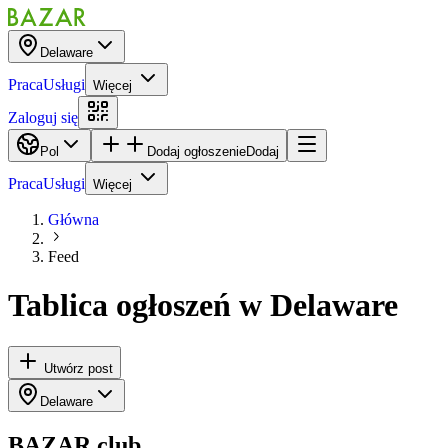
Delaware
Praca
Usługi
Więcej
Zaloguj się
Pol
Dodaj ogłoszenie
Dodaj
Praca
Usługi
Więcej
Główna
Feed
Tablica ogłoszeń
w
Delaware
Utwórz post
Delaware
BAZAR.club